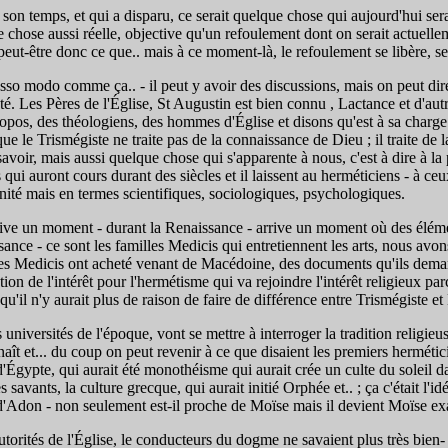
n temps, et qui a disparu, ce serait quelque chose qui aujourd'hui serait
hose aussi réelle, objective qu'un refoulement dont on serait actuelleme
eut-être donc ce que.. mais à ce moment-là, le refoulement se libère, s
o modo comme ça.. - il peut y avoir des discussions, mais on peut dire
ienté. Les Pères de l'Église, St Augustin est bien connu , Lactance et d'a
propos, des théologiens, des hommes d'Église et disons qu'est à sa charge
que le Trismégiste ne traite pas de la connaissance de Dieu ; il traite de
voir, mais aussi quelque chose qui s'apparente à nous, c'est à dire à la 
 qui auront cours durant des siècles et il laissent au herméticiens - à ce
vinité mais en termes scientifiques, sociologiques, psychologiques.
rive un moment - durant la Renaissance - arrive un moment où des éléme
nce - ce sont les familles Medicis qui entretiennent les arts, nous av
t les Medicis ont acheté venant de Macédoine, des documents qu'ils dema
tion de l'intérêt pour l'hermétisme qui va rejoindre l'intérêt religieux p
'il n'y aurait plus de raison de faire de différence entre Trismégiste et
iversités de l'époque, vont se mettre à interroger la tradition religieuse
aît et... du coup on peut revenir à ce que disaient les premiers hermétic
gypte, qui aurait été monothéisme qui aurait crée un culte du soleil da
les savants, la culture grecque, qui aurait initié Orphée et.. ; ça c'était 
'Adon - non seulement est-il proche de Moïse mais il devient Moïse exa
tés de l'Église, le conducteurs du dogme ne savaient plus très bien- si on