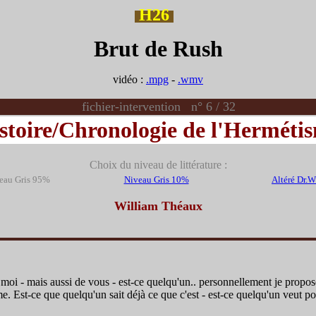
H26
Brut de Rush
vidéo :
.mpg
-
.wmv
fichier-intervention n° 6 / 32
stoire/Chronologie de l'Herméti
Choix du niveau de littérature :
eau Gris 95%
Niveau Gris 10%
Altéré Dr.
William Théaux
i - mais aussi de vous - est-ce quelqu'un.. personnellement je propos
me. Est-ce que quelqu'un sait déjà ce que c'est - est-ce quelqu'un veut po