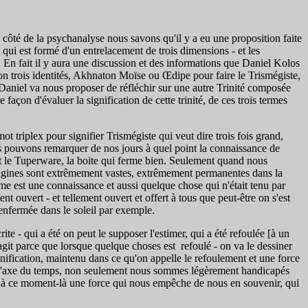
côté de la psychanalyse nous savons qu'il y a eu une proposition faite
qui est formé d'un entrelacement de trois dimensions - et les
. En fait il y aura une discussion et des informations que Daniel Kolos
on trois identités, Akhnaton Moïse ou Œdipe pour faire le Trismégiste,
Daniel va nous proposer de réfléchir sur une autre Trinité composée
çon d'évaluer la signification de cette trinité, de ces trois termes
triplex pour signifier Trismégiste qui veut dire trois fois grand,
us pouvons remarquer de nos jours à quel point la connaissance de
st le Tuperware, la boite qui ferme bien. Seulement quand nous
origines sont extrêmement vastes, extrêmement permanentes dans la
sme est une connaissance et aussi quelque chose qui n'était tenu par
t ouvert - et tellement ouvert et offert à tous que peut-être on s'est
enfermée dans le soleil par exemple.
te - qui a été on peut le supposer l'estimer, qui a été refoulée [à un
agit parce que lorsque quelque choses est refoulé - on va le dessiner
nification, maintenu dans ce qu'on appelle le refoulement et une force
t l'axe du temps, non seulement nous sommes légèrement handicapés
 a à ce moment-là une force qui nous empêche de nous en souvenir, qui