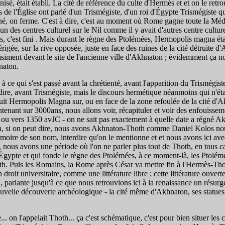
anisé, était établi. La cité de référence du culte d'Hermès et et on le re
s de l'Église ont parlé d'un Trismégiste, d'un roi d'Égypte Trismégiste q
iné, on ferme. C'est à dire, c'est au moment où Rome gagne toute la Médi
n des centres culturel sur le Nil comme il y avait d'autres centre cul
 c'est fini . Mais durant le règne des Ptolémées, Hermopolis magna était
ée, sur la rive opposée, juste en face des ruines de la cité détruite d'
uasiment devant le site de l'ancienne ville d'Akhnaton ; évidemment ça n
naton.
 ce qui s'est passé avant la chrétienté, avant l'apparition du Trismégiste
re, avant Trismégiste, mais le discours hermétique néanmoins qui n'était 
uit Hermopolis Magna sur, ou en face de la zone refoulée de la cité d'Ak
ntenant sur 3000ans, nous allons voir, récapituler et voir des enfouisse
u vers 1350 avJC - on ne sait pas exactement à quelle date a régné Akhn
 si on peut dire, nous avons Akhnaton-Thoth comme Daniel Kolos nous l
mémoire de son nom, interdire qu'on le mentionne et et nous avons ici a
nous avons une période où l'on ne parler plus tout de Thoth, en tous cas 
gypte et qui fonde le règne des Ptolémées, à ce moment-là, les Ptolémée
hoth. Puis les Romains, la Rome après César va mettre fin à l'Hermès-T
roit universitaire, comme une littérature libre ; cette littérature ouverte
é , parlante jusqu'à ce que nous retrouvions ici à la renaissance un ré
uvelle découverte archéologique - la cité même d'Akhnaton, ses statues se
e... on l'appelait Thoth... ça c'est schématique, c'est pour bien situer l