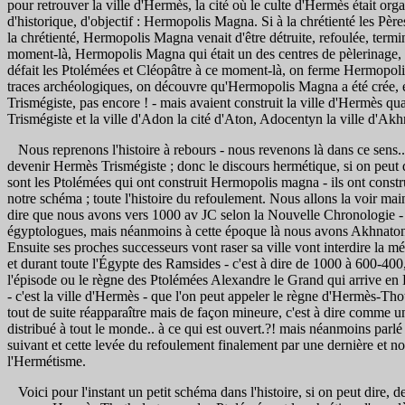
pour retrouver la ville d'Hermès, la cité où le culte d'Hermès était org
d'historique, d'objectif : Hermopolis Magna. Si à la chrétienté les Père
la chrétienté, Hermopolis Magna venait d'être détruite, refoulée, term
moment-là, Hermopolis Magna qui était un des centres de pèlerinage, u
défait les Ptolémées et Cléopâtre à ce moment-là, on ferme Hermopolis,
traces archéologiques, on découvre qu'Hermopolis Magna a été crée, érig
Trismégiste, pas encore ! - mais avaient construit la ville d'Hermès q
Trismégiste et la ville d'Adon la cité d'Aton, Adocentyn la ville d'Akh
Nous reprenons l'histoire à rebours - nous revenons là dans ce sens.. à
devenir Hermès Trismégiste ; donc le discours hermétique, si on peut di
sont les Ptolémées qui ont construit Hermopolis magna - ils ont constr
notre schéma ; toute l'histoire du refoulement. Nous allons la voir mai
dire que nous avons vers 1000 av JC selon la Nouvelle Chronologie - o
égyptologues, mais néanmoins à cette époque là nous avons Akhnaton,
Ensuite ses proches successeurs vont raser sa ville vont interdire la 
et durant toute l'Égypte des Ramsides - c'est à dire de 1000 à 600-400, 
l'épisode ou le règne des Ptolémées Alexandre le Grand qui arrive en É
- c'est la ville d'Hermès - que l'on peut appeler le règne d'Hermès-T
tout de suite réapparaître mais de façon mineure, c'est à dire comme un d
distribué à tout le monde.. à ce qui est ouvert.?! mais néanmoins parl
suivant et cette levée du refoulement finalement par une dernière et no
l'Hermétisme.
Voici pour l'instant un petit schéma dans l'histoire, si on peut dire, d