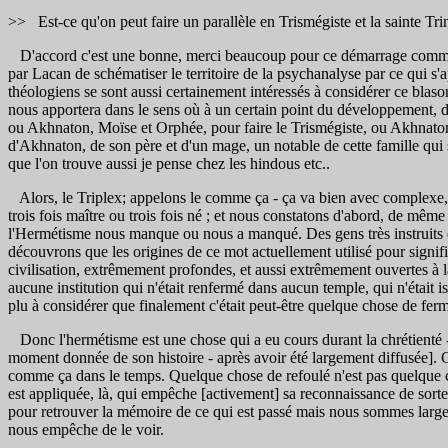
>> Est-ce qu'on peut faire un parallèle en Trismégiste et la sainte Tr
D'accord c'est une bonne, merci beaucoup pour ce démarrage comme ça .
par Lacan de schématiser le territoire de la psychanalyse par ce qui s
théologiens se sont aussi certainement intéressés à considérer ce blaso
nous apportera dans le sens où à un certain point du développement, de
ou Akhnaton, Moïse et Orphée, pour faire le Trismégiste, ou Akhnaton 
d'Akhnaton, de son père et d'un mage, un notable de cette famille qui s
que l'on trouve aussi je pense chez les hindous etc..
Alors, le Triplex; appelons le comme ça - ça va bien avec complexe, t
trois fois maître ou trois fois né ; et nous constatons d'abord, de m
l'Hermétisme nous manque ou nous a manqué. Des gens très instruits et
découvrons que les origines de ce mot actuellement utilisé pour signi
civilisation, extrêmement profondes, et aussi extrêmement ouvertes à la
aucune institution qui n'était renfermé dans aucun temple, qui n'était i
plu à considérer que finalement c'était peut-être quelque chose de fe
Donc l'hermétisme est une chose qui a eu cours durant la chrétienté - on
moment donnée de son histoire - après avoir été largement diffusée]. C'
comme ça dans le temps. Quelque chose de refoulé n'est pas quelque ch
est appliquée, là, qui empêche [activement] sa reconnaissance de so
pour retrouver la mémoire de ce qui est passé mais nous sommes large
nous empêche de le voir.