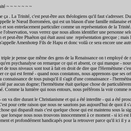
inité ~ ~ ~ ~ ~ ~ ~
 La Trinité, c'est peut-être aux théologiens qu'il faut s'adresser. Du 
'appelle le Nœud Borroméen, qui est un blason d'une famille milanaise et 
n et son entrelacement particulier comme un représentation de la Trinité
 l'observation, vous verrez que nous allons identifier une personne sel
et peut-être Phaéton qui était aussi une représentation grecque ; mais 
'appelle Amenhotep Fils de Hapu et donc voilà ce sera encore une autre fa
riple je pense que même des gens de la Renaissance on t employé de mot 
ême qu'en psychanalyse on remarque ce qui et absent, ce qui manque - no
 de tous niveaux sont tout à fait en droit de dire que l'Hermétisme c'e
fier ce qui est fermé - quand nous constatons, nous apprenons que ses 
 connaissance de tous puisqu'il il s'agit d'une connaissance - l'herméti
solé par aucun dogme; l'hermétisme était quelque chose de particulièremen
rmé. Comme la lumière qui nous entours, nous préférons la voir comme r
 va dire durant le Christianisme et qui a été interdite - qui a été proscri
est pour cette raison que nous ne saurions pas aujourd'hui de quoi il s'
ose qui disparaît mais c'est quelque chose qui est maintenu sous la sig
rte que lorsque nous nous trouvons innocemment à ce moment - si ici es
ment et profondément handicapés pour la retrouver parce qu'il ici il y