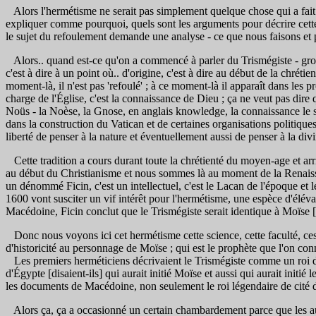
Alors l'hermétisme ne serait pas simplement quelque chose qui a fait so
expliquer comme pourquoi, quels sont les arguments pour décrire cette c
le sujet du refoulement demande une analyse - ce que nous faisons et p
Alors.. quand est-ce qu'on a commencé à parler du Trismégiste - gross
c'est à dire à un point où.. d'origine, c'est à dire au début de la chrét
moment-là, il n'est pas 'refoulé' ; à ce moment-là il apparaît dans les 
charge de l'Église, c'est la connaissance de Dieu ; ça ne veut pas dire 
Noüs - la Noèse, la Gnose, en anglais knowledge, la connaissance le sa
dans la construction du Vatican et de certaines organisations politiques
liberté de penser à la nature et éventuellement aussi de penser à la di
Cette tradition a cours durant toute la chrétienté du moyen-age et ar
au début du Christianisme et nous sommes là au moment de la Renaissa
un dénommé Ficin, c'est un intellectuel, c'est le Lacan de l'époque e
1600 vont susciter un vif intérêt pour l'hermétisme, une espèce d'éléva
Macédoine, Ficin conclut que le Trismégiste serait identique à Moïse [qu
Donc nous voyons ici cet hermétisme cette science, cette faculté, ces un
d'historicité au personnage de Moïse ; qui est le prophète que l'on conn
Les premiers herméticiens décrivaient le Trismégiste comme un roi d'É
d'Égypte [disaient-ils] qui aurait initié Moïse et aussi qui aurait initié 
les documents de Macédoine, non seulement le roi légendaire de cité d
Alors ça, ça a occasionné un certain chambardement parce que les autori