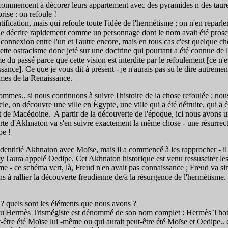
pes commencent à décorer leurs appartement avec des pyramides n des taur
rise : on refoule !
tification, mais qui refoule toute l'idée de l'hermétisme ; on n'en reparl
re rapidement comme un personnage dont le nom avait été proscrit, inter
ne connexion entre l'un et l'autre encore, mais en tous cas c'est quelque c
 cette ostracisme donc jeté sur une doctrine qui pourtant a été connue d
 passé parce que cette vision est interdite par le refoulement [ce n'est
nce]. Ce que je vous dit à présent - je n'aurais pas su le dire autrement 
smes de la Renaissance.
ommes.. si nous continuons à suivre l'histoire de la chose refoulée ; 
e, on découvre une ville en Égypte, une ville qui a été détruite, qui a été
de Macédoine. A partir de la découverte de l'époque, ici nous avons 
rte d'Akhnaton va s'en suivre exactement la même chose - une résurrecti
pe !
tifié Akhnaton avec Moïse, mais il a commencé à les rapprocher - il n'
sky l'aura appelé Oedipe. Cet Akhnaton historique est venu ressusciter 
 - ce schéma vert, là, Freud n'en avait pas connaissance ; Freud va sim
ns à rallier la découverte freudienne de/à la résurgence de l'hermétisme. 
 quels sont les éléments que nous avons ?
'Hermès Trismégiste est dénommé de son nom complet : Hermès Thoth Tri
ut-être été Moïse lui -même ou qui aurait peut-être été Moïse et Oedipe