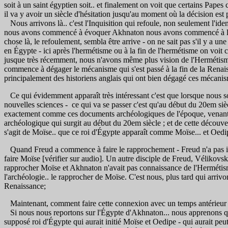
soit à un saint égyptien soit.. et finalement on voit que certains Pa
il va y avoir un siècle d'hésitation jusqu'au moment où la décision est p
Nous arrivons là.. c'est l'Inquisition qui refoule, non seulement l'iden
nous avons commencé à évoquer Akhnaton nous avons commencé à le décri
chose là, le refoulement, sembla être arrive - on ne sait pas s'il y a u
en Égypte - ici après l'hermétisme ou à la fin de l'hermétisme on voit
jusque très récemment, nous n'avons même plus vision de l'Hermétisme du
commence à dégager le mécanisme qui s'est passé à la fin de la Renaissa
principalement des historiens anglais qui ont bien dégagé ces mécani
Ce qui évidemment apparaît très intéressant c'est que lorsque nous s
nouvelles sciences - ce qui va se passer c'est qu'au début du 20em siècl
exactement comme ces documents archéologiques de l'époque, venant 
archéologique qui surgit au début du 20em siècle ; et de cette découve
s'agit de Moïse.. que ce roi d'Égypte apparaît comme Moïse... et Oedi
Quand Freud a commence à faire le rapprochement - Freud n'a pas iden
faire Moïse [vérifier sur audio]. Un autre disciple de Freud, Vélikov
rapprocher Moïse et Akhnaton n'avait pas connaissance de l'Hermétisme
l'archéologie.. le rapprocher de Moïse. C'est nous, plus tard qui arrivo
Renaissance;
Maintenant, comment faire cette connexion avec un temps antérieur ?
Si nous nous reportons sur l'Égypte d'Akhnaton... nous apprenons qu
supposé roi d'Égypte qui aurait initié Moïse et Oedipe - qui aurait pe