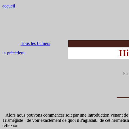
accueil
Tous les fichiers
Hi
< précédent
Niv
Alors nous pouvons commencer soit par une introduction venant de mo
Trismégiste - de voir exactement de quoi il s'agissait.. de cet hermétis
réflexion