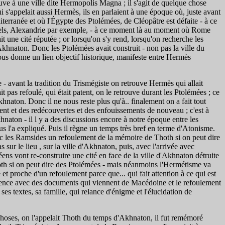
trouve à une ville dite Hermopolis Magna ; il s'agit de quelque chose
ui s'appelait aussi Hermès, ils en parlaient à une époque où, juste avant
terranée et où l'Égypte des Ptolémées, de Cléopâtre est défaite - à ce
turels, Alexandrie par exemple, - à ce moment là au moment où Rome
 une cité réputée ; or lorsqu'on s'y rend, lorsqu'on recherche les
Akhnaton. Donc les Ptolémées avait construit - non pas la ville du
ous donne un lien objectif historique, manifeste entre Hermès
 - avant la tradition du Trismégiste on retrouve Hermès qui allait
pas refoulé, qui était patent, on le retrouve durant les Ptolémées ; ce
hnaton. Donc il ne nous reste plus qu'à.. finalement on a fait tout
ment et des redécouvertes et des enfouissements de nouveau ; c'est à
aton - il l y a des discussions encore à notre époque entre les
'a expliqué. Puis il règne un temps très bref en terme d'Atonisme.
vec les Ramsides un refoulement de la mémoire de Thoth si on peut dire
sur le lieu , sur la ville d'Akhnaton, puis, avec l'arrivée avec
ns vont re-construire une cité en face de la ville d'Akhnaton détruite
hoth si on peut dire des Ptolémées - mais néanmoins l'Hermétisme va
 et proche d'un refoulement parce que... qui fait attention à ce qui est
surgence avec des documents qui viennent de Macédoine et le refoulement
s textes, sa famille, qui relance d'énigme et l'élucidation de
es choses, on l'appelait Thoth du temps d'Akhnaton, il fut remémoré