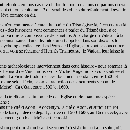
 refoulé - en tous cas il va falloir le montrer - nous en parlons on va
nt et.. on serait quoi.. ? on serait les objets du refoulement. Devenir
e lève comme on dit.
 qu'on commence à entendre parler du Trismégiste là, à cet endroit là
utres - des historiens vont commencer à parler du Trismégiste. à ce
 on va dire la connaissance de la nature. A la charge du Vatican, à la
 la connaissance d'une divinité qui est appelée dans son discours le
psychologie collective. Les Pères de l'Église, eux vont se concentrer
ux qui vont se réclamer d'Hermès Trismégiste, le Vatican leur laisse la
nts archéologiques interviennent dans cette histoire - nous sommes là
ons Leonard de Vinci, nous avons Michel Ange, nous avons Galilée et
ndent à Ficin de traduire et ces documents soudain, entre 1500 et
arce que selon Ficin, selon la traduction des documents venant de
 Moïse]. Ca c'était entre 1500 'et 1600.
, la tradition institutionnelle de l'Église en donnant une espèce
iens :
ns une cité d'Adon - Adocentyn, la cité d'Adon, et surtout un roi
l'idée de base, l'idée de départ ; arrivé en 1500-1600, au 16em siècle, avec
ctement ; ou bien Moïse est ce roi-là.
 peut dire à quel saint se vouer ! c'est à dire soit à un saint juif,