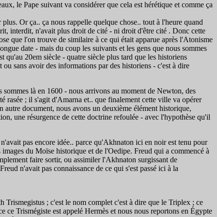
eaux, le Pape suivant va considérer que cela est hérétique et comme ça
er plus. Or ça.. ça nous rappelle quelque chose.. tout à l'heure quand
dit, n'avait plus droit de cité - ni droit d'être cité . Donc cette
hose que l'on trouve de similaire à ce qui était apparue après l'Atonisme
e longue date - mais du coup les suivants et les gens que nous sommes
 qu'au 20em siècle - quatre siècle plus tard que les historiens
ou sans avoir des informations par des historiens - c'est à dire
nous sommes là en 1600 - nous arrivons au moment de Newton, des
 rasée ; il s'agit d'Amarna et.. que finalement cette ville va opérer
un autre document, nous avons un deuxième élément historique,
on, une résurgence de cette doctrine refoulée - avec l'hypothèse qu'il
avait pas encore idée.. parce qu'Akhnaton ici en noir est tenu pour
les images du Moïse historique et de l'Oedipe. Freud qui a commencé à
plement faire sortir, ou assimiler l'Akhnaton surgissant de
Freud n'avait pas connaissance de ce qui s'est passé ici à la
smegistus ; c'est le nom complet c'est à dire que le Triplex ; ce
.. ce ce Trismégiste est appelé Hermès et nous nous reportons en Égypte