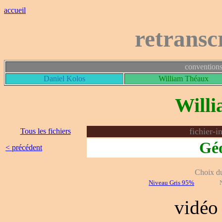
accueil
retransc
conventions
Daniel Kolos
William Théaux
Will
fichier-i
Tous les fichiers
Géo
< précédent
Choix du 
Niveau Gris 95%
vidé