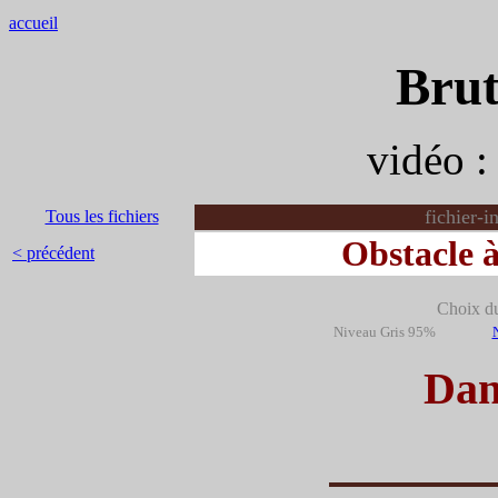
accueil
Brut
vidéo 
fichier-i
Tous les fichiers
Obstacle à
< précédent
Choix du 
Niveau Gris 95%
Dan