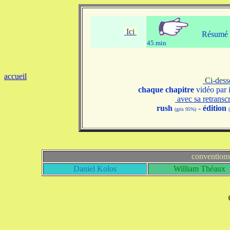
Ici
Résumé v
45.min
accueil
Ci-des
chaque chapitre
vidéo par 
avec sa retransc
rush
-
édition
(gris 95%)
convention
Daniel Kolos
William Théaux