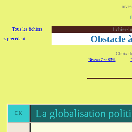
nivea
fichier-i
Tous les fichiers
Obstacle à
< précédent
Choix du 
Niveau Gris 95%
La globalisation poli
DK