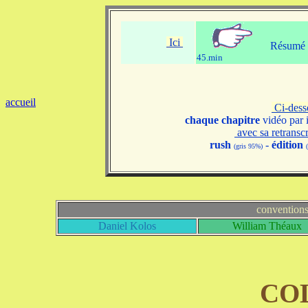
Ici
Résumé v
45.min
accueil
Ci-des
chaque chapitre
vidéo par 
avec sa retransc
rush
-
édition
(gris 95%)
convention
Daniel Kolos
William Théaux
CO