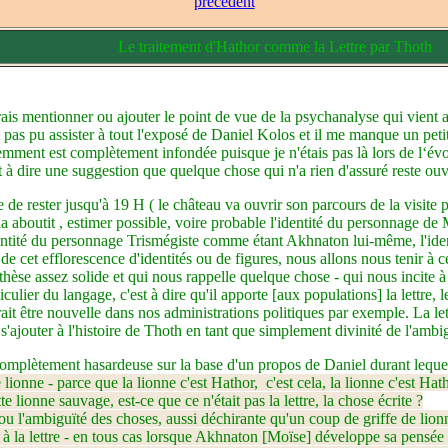
précédent
Le traitement d'Hathor comme la Lettre par Thoth
is mentionner ou ajouter le point de vue de la psychanalyse qui vient 
pas pu assister à tout l'exposé de Daniel Kolos et il me manque un petit 
emment est complètement infondée puisque je n'étais pas là lors de l‘év
est à dire une suggestion que quelque chose qui n'a rien d'assuré reste ou
e de rester jusqu'à 19 H ( le château va ouvrir son parcours de la visite 
la aboutit , estimer possible, voire probable l'identité du personnage 
ntité du personnage Trismégiste comme étant Akhnaton lui-même, l'id
t de cet efflorescence d'identités ou de figures, nous allons nous tenir à
hèse assez solide et qui nous rappelle quelque chose - qui nous incite à
culier du langage, c'est à dire qu'il apporte [aux populations] la lettre,
rrait être nouvelle dans nos administrations politiques par exemple. La le
s'ajouter à l'histoire de Thoth en tant que simplement divinité de l'ambi
mplètement hasardeuse sur la base d'un propos de Daniel durant lequel j
e lionne -
parce que la lionne c'est Hathor,
c'est cela, la lionne c'est Ha
t
te lionne sauvage, est-ce que ce n'était pas la lettre, la chose écrite ?
é ou l'ambiguïté des choses, aussi déchirante qu'un coup de griffe de lionn
e à la lettre - en tous cas lorsque Akhnaton [Moïse] développe sa pensée et