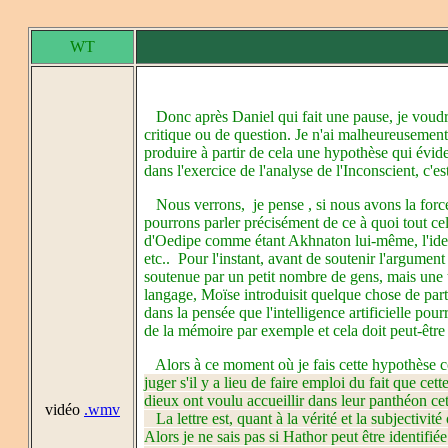
WT
Donc après Daniel qui fait une pause, je voudra
critique ou de question. Je n'ai malheureusement 
produire à partir de cela une hypothèse qui évid
dans l'exercice de l'analyse de l'Inconscient, c'
Nous verrons,
je pense , si nous avons la forc
pourrons parler précisément de ce à quoi tout ce
d'Oedipe comme étant Akhnaton lui-même, l'ide
etc.. Pour l'instant, avant de soutenir l'argumen
soutenue par un petit nombre de gens, mais une t
langage, Moïse introduisit quelque chose de parti
dans la pensée que l'intelligence artificielle pou
de la mémoire par exemple et cela doit peut-être 
Alors à ce moment où je fais cette hypothèse co
juger s'il y a lieu de faire emploi du fait que cett
dieux ont voulu accueillir dans leur panthéon ce
vidéo
.wmv
La lettre est, quant à la vérité et la subjectivit
Alors je ne sais pas si Hathor peut être identifié