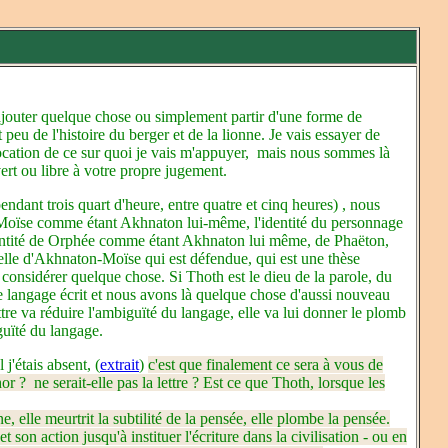
ajouter quelque chose ou simplement partir d'une forme de
peu de l'histoire du berger et de la lionne. Je vais essayer de
ocation de ce sur quoi je vais m'appuyer,
mais nous sommes là
vert ou libre à votre propre jugement.
pendant trois quart d'heure, entre quatre et cinq heures) , nous
de Moïse comme étant Akhnaton lui-même, l'identité du personnage
entité de Orphée comme étant Akhnaton lui même, de Phaëton,
 celle d'Akhnaton-Moïse qui est défendue, qui est une thèse
 considérer quelque chose. Si Thoth est le dieu de la parole, du
 le langage écrit et nous avons là quelque chose d'aussi nouveau
ttre va réduire l'ambiguïté du langage, elle va lui donner le plomb
guïté du langage.
'étais absent, (
extrait
)
c'est que finalement ce sera à vous de
thor ?
ne serait-elle pas la lettre ? Est ce que Thoth, lorsque les
e, elle meurtrit la subtilité de la pensée, elle plombe la pensée.
 son action jusqu'à instituer l'écriture dans la civilisation - ou en