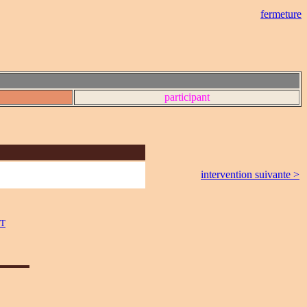
fermeture
participant
intervention suivante >
WT