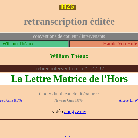
H26
retranscription éditée
conventions de couleur / intervenants
William Théaux
Harold Von Hofe
William Théaux
fichier-intervention n° 12 / 32
La Lettre Matrice de l'Hors
Choix du niveau de littérature :
eau Gris 95%
Niveau Gris 10%
Altéré Dr.
vidéo
.mpg
.wmv