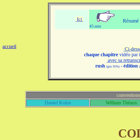
Ici
Résumé v
45.min
accueil
Ci-des
chaque chapitre
vidéo par 
avec sa retransc
rush
-
édition
(gris 95%)
convention
Daniel Kolos
William Théaux
CO