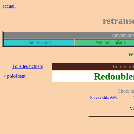
accueil
retrans
conventions
Daniel Kolos
William Théaux
Wi
fichier-i
Tous les fichiers
Redouble
< précédent
Choix du 
Niveau Gris 95%
v