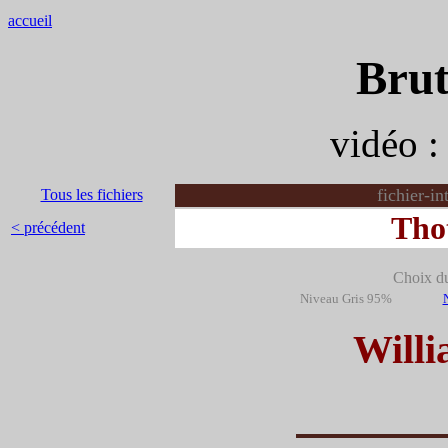
accueil
Brut
vidéo 
fichier-i
Tous les fichiers
Thot
< précédent
Choix du 
Niveau Gris 95%
Will