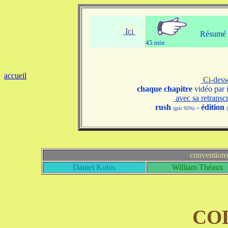
Ici
Résumé v
45.min
accueil
Ci-des
chaque chapitre
vidéo par 
avec sa retransc
rush
-
édition
(gris 95%)
convention
Daniel Kolos
William Théaux
CO