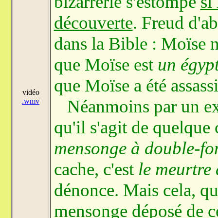
bizarrerie s'estompe
si
découverte
. Freud d'
dans la Bible : Moïse n
que Moïse est
un égyp
que Moïse a été assassi
vidéo
Néanmoins par un ex
.wmv
qu'il s'agit de quelque
mensonge à double-fo
cache, c'est
le meurtre
dénonce. Mais cela, qui
mensonge déposé de ce