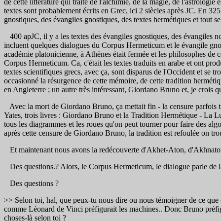
de cette littérature qui traite de l'alchimie, de la magie, de l'astrolo
textes sont probablement écrits en Grec, ici 2 siècles après JC. En 325, 
gnostiques, des évangiles gnostiques, des textes hermétiques et tout se
400 apJC, il y a les textes des évangiles gnostiques, des évangiles 
incluent quelques dialogues du Corpus Hermeticum et le évangile gnosti
académie platonicienne, à Athènes était fermée et les philosophes de c
Corpus Hermeticum. Ca, c'était les textes traduits en arabe et ont produi
textes scientifiques grecs, avec ça, sont disparus de l'Occident et se 
occasionné la résurgence de cette mémoire, de cette tradition herméti
en Angleterre ; un autre très intéressant, Giordano Bruno et, je crois qu
Avec la mort de Giordano Bruno, ça mettait fin - la censure parfois t
Yates, trois livres : Giordano Bruno et la Tradition Hermétique - La L
tous les diagrammes et les roues qu'on peut tourner pour faire des alg
après cette censure de Giordano Bruno, la tradition est refoulée on tro
Et maintenant nous avons la redécouverte d'Akhet-Aton, d'Akhnaton e
Des questions.? Alors, le Corpus Hermeticum, le dialogue parle de la 
Des questions ?
>> Selon toi, hal, que peux-tu nous dire ou nous témoigner de ce que c'
comme Léonard de Vinci préfigurait les machines.. Donc Bruno préfigur
choses-là selon toi ?