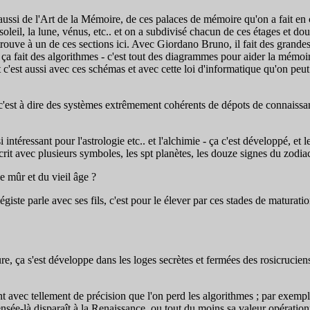
aussi de l'Art de la Mémoire, de ces palaces de mémoire qu'on a fait en c
e soleil, la lune, vénus, etc.. et on a subdivisé chacun de ces étages et 
rouve à un de ces sections ici. Avec Giordano Bruno, il fait des grande
et ça fait des algorithmes - c'est tout des diagrammes pour aider la mém
'est aussi avec ces schémas et avec cette loi d'informatique qu'on peut arch
'est à dire des systèmes extrêmement cohérents de dépots de connaissance
ntéressant pour l'astrologie etc.. et l'alchimie - ça c'est développé, et le
crit avec plusieurs symboles, les spt planètes, les douze signes du zodia
ge mûr et du vieil âge ?
iste parle avec ses fils, c'est pour le élever par ces stades de maturat
e, ça s'est développe dans les loges secrètes et fermées des rosicrucien
 avec tellement de précision que l'on perd les algorithmes ; par exemple
pensée-là disparaît à la Renaissance, ou tout du moins sa valeur opération