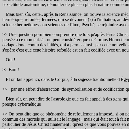
l'exactitude anatomique, démonter de plus en plus la nature comme u
Mais bien sûr, cette.. après la Renaissance, on trouve la science mécan
hermétique, refoulée, fermées, qui se dévouent (?) à l'initiation, au dév
science hermétiques - ou sciences de l'âme, Psyché, se rejoindre avec
>> Une question poru bien comprendre que lorsqu'après Jésus-Christ, 
pensée à ce moment-là.. on peut considérer que ce Corpus Hermeticum, 
codage donc, connu des initiés, qui a permis ainsi.. par cette nouvelle 
s'opère c'est que cette histoire refoulée est en fait codifiée avec un n
Oui !
>> Bon !
Et on fait appel ici, dans le Corpus, à la sagesse traditionnelle d'Égyp
>> par une effort d'abstraction ,de symbolisation et de codification 
Bien sûr, on peut dire de l'astrologie que ça fait appel à des gens qu
presque cybernétique
>> On peut dire que ce phénomène de refoulement a imposé.. si on peut
commun des mortels qui utilisait le langage.. mais qui était tout à fait
particulier de Jésus-Christ finalement ; qu'est-ce que vous pouvez en d