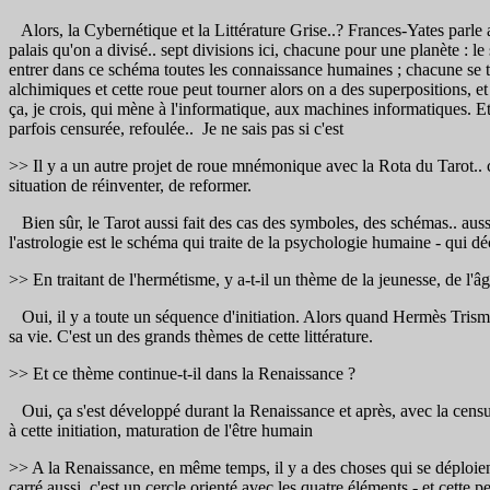
Alors, la Cybernétique et la Littérature Grise..? Frances-Yates parle 
palais qu'on a divisé.. sept divisions ici, chacune pour une planète : l
entrer dans ce schéma toutes les connaissance humaines ; chacune se t
alchimiques et cette roue peut tourner alors on a des superpositions, 
ça, je crois, qui mène à l'informatique, aux machines informatiques. Et c
parfois censurée, refoulée.. Je ne sais pas si c'est
>> Il y a un autre projet de roue mnémonique avec la Rota du Tarot.. c
situation de réinventer, de reformer.
Bien sûr, le Tarot aussi fait des cas des symboles, des schémas.. aussi i
l'astrologie est le schéma qui traite de la psychologie humaine - qui dé
>> En traitant de l'hermétisme, y a-t-il un thème de la jeunesse, de l'â
Oui, il y a toute un séquence d'initiation. Alors quand Hermès Trismég
sa vie. C'est un des grands thèmes de cette littérature.
>> Et ce thème continue-t-il dans la Renaissance ?
Oui, ça s'est développé durant la Renaissance et après, avec la censur
à cette initiation, maturation de l'être humain
>> A la Renaissance, en même temps, il y a des choses qui se déploient
carré aussi, c'est un cercle orienté avec les quatre éléments - et cette 