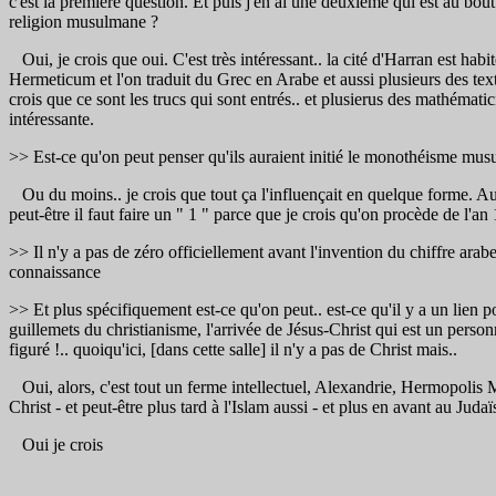
c'est la première question. Et puis j'en ai une deuxième qui est au bout 
religion musulmane ?
Oui, je crois que oui. C'est très intéressant.. la cité d'Harran est hab
Hermeticum et l'on traduit du Grec en Arabe et aussi plusieurs des text
crois que ce sont les trucs qui sont entrés.. et plusierus des mathémat
intéressante.
>> Est-ce qu'on peut penser qu'ils auraient initié le monothéisme mus
Ou du moins.. je crois que tout ça l'influençait en quelque forme. Aussi 
peut-être il faut faire un " 1 " parce que je crois qu'on procède de l'an 
>> Il n'y a pas de zéro officiellement avant l'invention du chiffre ar
connaissance
>> Et plus spécifiquement est-ce qu'on peut.. est-ce qu'il y a un lien p
guillemets du christianisme, l'arrivée de Jésus-Christ qui est un personn
figuré !.. quoiqu'ici, [dans cette salle] il n'y a pas de Christ mais..
Oui, alors, c'est tout un ferme intellectuel, Alexandrie, Hermopolis Mag
Christ - et peut-être plus tard à l'Islam aussi - et plus en avant au
Oui je crois