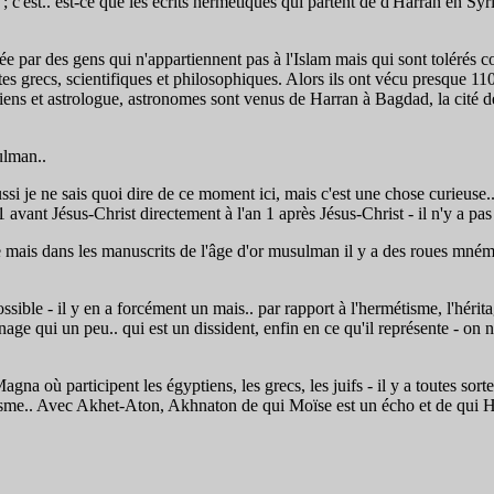
; c'est.. est-ce que les écrits hermétiques qui partent de d'Harran en Syri
itée par des gens qui n'appartiennent pas à l'Islam mais qui sont tolérés
es grecs, scientifiques et philosophiques. Alors ils ont vécu presque 110
iciens et astrologue, astronomes sont venus de Harran à Bagdad, la cité 
ulman..
je ne sais quoi dire de ce moment ici, mais c'est une chose curieuse.. là, j
1 avant Jésus-Christ directement à l'an 1 après Jésus-Christ - il n'y a pas
abe mais dans les manuscrits de l'âge d'or musulman il y a des roues mné
ossible - il y en a forcément un mais.. par rapport à l'hermétisme, l'hérit
age qui un peu.. qui est un dissident, enfin en ce qu'il représente - on n
na où participent les égyptiens, les grecs, les juifs - il y a toutes sor
 Judaïsme.. Avec Akhet-Aton, Akhnaton de qui Moïse est un écho et de qui