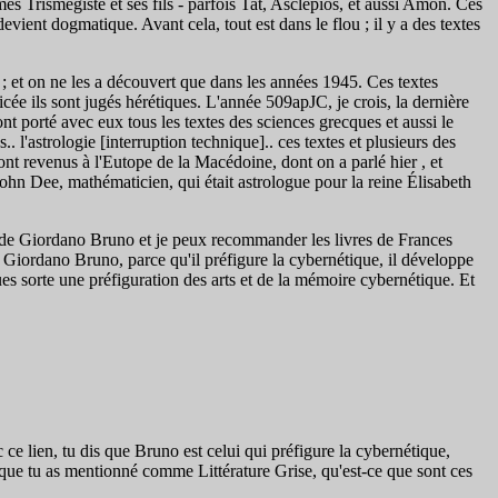
mès Trismégiste et ses fils - parfois Tat, Asclepios, et aussi Amon. Ces
evient dogmatique. Avant cela, tout est dans le flou ; il y a des textes
 et on ne les a découvert que dans les années 1945. Ces textes
ée ils sont jugés hérétiques. L'année 509apJC, je crois, la dernière
t porté avec eux tous les textes des sciences grecques et aussi le
. l'astrologie [interruption technique].. ces textes et plusieurs des
ont revenus à l'Eutope de la Macédoine, dont on a parlé hier , et
ohn Dee, mathématicien, qui était astrologue pour la reine Élisabeth
te de Giordano Bruno et je peux recommander les livres de Frances
c Giordano Bruno, parce qu'il préfigure la cybernétique, il développe
es sorte une préfiguration des arts et de la mémoire cybernétique. Et
ce lien, tu dis que Bruno est celui qui préfigure la cybernétique,
 que tu as mentionné comme Littérature Grise, qu'est-ce que sont ces