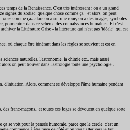
es temps de la Renaissance. C'est très intéressant ; on a un grand
douze signes du zodiac, quelque chose comme ça - et alors, on peut
s roues comme ça.. alors on a sur une roue, on a des images, symboles
oire, pour entrer dans ce schéma des connaissances humaines. Et c'est
iver la Littérature Grise - la littérature qui n'est pas 'idéale', qui est
, où chaque être itinérant dans les règles se souvient et est en
s sciences naturelles, l'astronomie, la chimie etc.. mais aussi
c alors on peut trouver dans l'astrologie toute une psychologie..
ion, d'initiation. Alors, comment se développe l'âme humaine pendant
s, des franc-maçons.. et toutes ces loges se dévouent en quelque sorte
 ça se voit pour la pensée humorale, parce que le cercle, c'est un
nelle commence à être mise de côté et on veu t aller vers le fait,