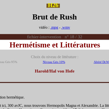
H26
Brut de Rush
vidéo :
.mpg
-
.wmv
fichier-intervention n° 18 / 32
Hermétisme et Littératures
Choix du niveau de littérature :
eau Gris 95%
Niveau Gris 10%
Altéré Dr.
Harold/Hal von Hofe
ition hermétique.
 ici, 300 avJC, nous trouvons Hermopolis Magna et Alexandrie. La littér