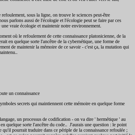
 refoulement, sous la ligne, on trouve le sciences peut-être
ous parlons aussi de l'écologie et l'écologie peut se faire par ces
e une vraie écologie et maintenir notre environnement.
oment où le refoulement de cette connaissance platonicienne, de la
ait en quelque sorte l'ancêtre de la cybernétique, une forme de
tement de maintenir la mémoire de ce savoir - c'est ça, la mutation qui
maintenu..
toute un connaissance
es symboles secrets qui maintiennent cette mémoire en quelque forme
ngage, un processus de codification - on va dire ' hermétique ' au
 en quelque sorte l'ancêtre du code.. J'aurais une question : le point
 qu'il pourrait traduire dans ce périple de la connaissance refoulée ;