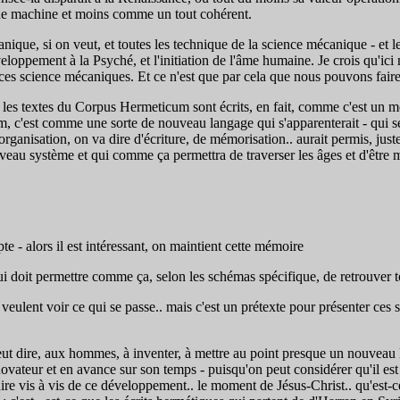
ne machine et moins comme un tout cohérent.
ique, si on veut, et toutes les technique de la science mécanique - et le
eloppement à la Psyché, et l'initiation de l'âme humaine. Je crois qu'ici n
 ces science mécaniques. Et ce n'est que par cela que nous pouvons fair
les textes du Corpus Hermeticum sont écrits, en fait, comme c'est un m
c'est comme une sorte de nouveau langage qui s'apparenterait - qui ser
organisation, on va dire d'écriture, de mémorisation.. aurait permis, jus
ouveau système et qui comme ça permettra de traverser les âges et d'être 
te - alors il est intéressant, on maintient cette mémoire
qui doit permettre comme ça, selon les schémas spécifique, de retrouver 
i veulent voir ce qui se passe.. mais c'est un prétexte pour présenter c
 dire, aux hommes, à inventer, à mettre au point presque un nouveau la
 novateur et en avance sur son temps - puisqu'on peut considérer qu'il est
ire vis à vis de ce développement.. le moment de Jésus-Christ.. qu'est-ce