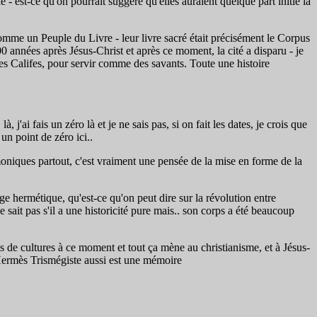
e - est-ce qu'on pourrait suggère qu'elles auraient quelque part initié la
 comme un Peuple du Livre - leur livre sacré était précisément le Corpus
0 années après Jésus-Christ et après ce moment, la cité a disparu - je
des Califes, pour servir comme des savants. Toute une histoire
'ai fais un zéro là et je ne sais pas, si on fait les dates, je crois que
 un point de zéro ici..
moniques partout, c'est vraiment une pensée de la mise en forme de la
age hermétique, qu'est-ce qu'on peut dire sur la révolution entre
e sait pas s'il a une historicité pure mais.. son corps a été beaucoup
tes de cultures à ce moment et tout ça mène au christianisme, et à Jésus-
 Hermès Trismégiste aussi est une mémoire