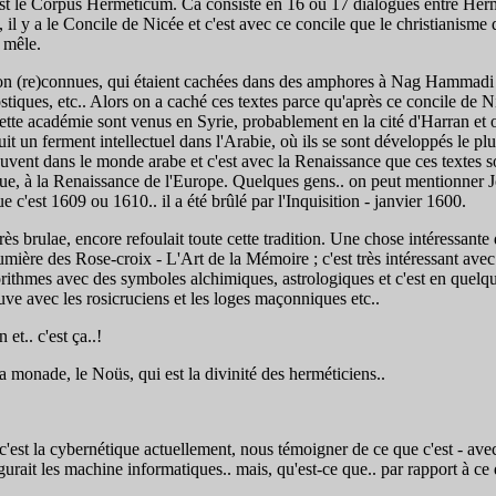
gie est le Corpus Hermeticum. Ca consiste en 16 ou 17 dialogues entre Her
il y a le Concile de Nicée et c'est avec ce concile que le christianisme d
 mêle.
non (re)connues, qui étaient cachées dans des amphores à Nag Hammadi ;
ques, etc.. Alors on a caché ces textes parce qu'après ce concile de Nic
ette académie sont venus en Syrie, probablement en la cité d'Harran et on
t un ferment intellectuel dans l'Arabie, où ils se sont développés le plus.
trouvent dans le monde arabe et c'est avec la Renaissance que ces textes s
que, à la Renaissance de l'Europe. Quelques gens.. on peut mentionner J
e c'est 1609 ou 1610.. il a été brûlé par l'Inquisition - janvier 1600.
rès brulae, encore refoulait toute cette tradition. Une chose intéressan
umière des Rose-croix - L'Art de la Mémoire ; c'est très intéressant ave
orithmes avec des symboles alchimiques, astrologiques et c'est en quelqu
uve avec les rosicruciens et les loges maçonniques etc..
t.. c'est ça..!
monade, le Noüs, qui est la divinité des herméticiens..
est la cybernétique actuellement, nous témoigner de ce que c'est - avec 
ait les machine informatiques.. mais, qu'est-ce que.. par rapport à ce