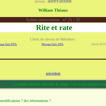
altération
niveau :
William Théaux
fichier-intervention n° 21 / 32
Rite et rate
Choix du niveau de littérature :
eau Gris 95%
Niveau Gris 10%
Altéré Dr.
précédent
La dualité
thothale
nécessite le ratage - voir la psychanalyse l
 modifications ? des informations ?