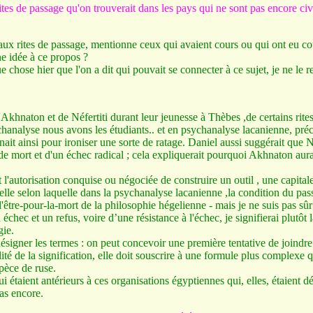
tes de passage qu'on trouverait dans les pays qui ne sont pas encore ci
 rites de passage, mentionne ceux qui avaient cours ou qui ont eu cours
e idée à ce propos ?
hose hier que l'on a dit qui pouvait se connecter à ce sujet, je ne le re
khnaton et de Néfertiti durant leur jeunesse à Thèbes ,de certains rites
sychanalyse nous avons les étudiants.. et en psychanalyse lacanienne, préci
nait ainsi pour ironiser une sorte de ratage. Daniel aussi suggérait que 
 de mort et d'un échec radical ; cela expliquerait pourquoi Akhnaton aurai
t l'autorisation conquise ou négociée de construire un outil , une capita
lle selon laquelle dans la psychanalyse lacanienne ,la condition du passage
'être-pour-la-mort de la philosophie hégelienne - mais je ne suis pas sûr q
n échec et un refus, voire d’une résistance à l'échec, je signifierai plut
gie.
signer les termes : on peut concevoir une première tentative de joindre
lité de la signification, elle doit souscrire à une formule plus complexe 
pèce de ruse.
 étaient antérieurs à ces organisations égyptiennes qui, elles, étaient d
pas encore.