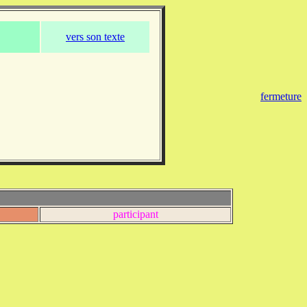
vers son texte
fermeture
participant