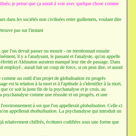
vilisés; je pense que ça aurait à voir avec quelque chose comme
 dans les sociétés non civilisées entre guillemets, voulant dire
trouve pas sur l'instant
 que l'on devait passer ou mourir - on mentionnait ensuite
sément, il y a l'analysant, le passant et l'analyste, qu'on appelle
Néfertiti et Akhnaton auraient manqué leur rite de passage. Dans
t employé.. aurait fait un coup de force, si on peut dire, et aurait
le comme un outil d'un projet de globalisation en progrès
 est la relation à la mort et à l'aptitude à s'identifier à la mort,
ue ce soit la juste fin de la psychanalyse et je crois, au
ôt la psychanalyse comme une réussite et un progrès, et une
 l'environnement à soi que l'on appellerait
globalisation
. Celle-ci
qu'on appellerait
thothalisation
. La psychanalyse qui introduit un
éjà relativement chiffrés, écritures codifiées sous une forme que