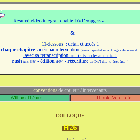
Résumé vidéo intégral, qualité DVD/mpg
45.min
&
Ci-dessous
: détail et accès à
chaque chapitre
vidéo par intervention
(format mpg/dvd sur archivage volume étendu)
avec sa retranscription
:
sous trois modes au choix
rush
-
édition
-
réécriture
'
altération
'
(gris 95%)
(10%)
par DWT dite
conventions
de couleur / intervenants
William Théaux
Harold Von Hofe
COLLOQUE
H26