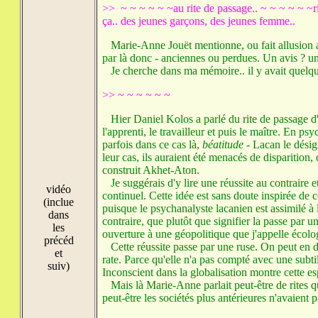
>> ~ ~ ~ ~ ~ ~au rite de passage.. ~ ~ ~ ~ ~ ~ri
ça.. des jeunes garçons, des jeunes femme..
Marie-Anne Jouët mentionne, ou fait allusion aux
par là donc - anciennes ou perdues. Un avis ? un
Je cherche dans ma mémoire.. il y avait quelque c
>> ~ ~ ~ ~ ~ ~
Hier Daniel Kolos a parlé du rite de passage d'A
l'apprenti, le travailleur et puis le maître. En p
parfois dans ce cas là,
béatitude
- Lacan le désig
leur cas, ils auraient été menacés de disparition,
construit Akhet-Aton.
Je suggérais d'y lire une réussite au contraire e
vidéo
continuel. Cette idée est sans doute inspirée de ce
(inclue
puisque le psychanalyste lacanien est assimilé à l
dans
contraire, que plutôt que signifier la passe par u
les
ouverture à une géopolitique que j'appelle écolo
précéd
Cette réussite passe par une ruse. On peut en dé
et
rate. Parce qu'elle n'a pas compté avec une subti
suiv)
Inconscient dans la globalisation montre cette es
Mais là Marie-Anne parlait peut-être de rites qui
peut-être les sociétés plus antérieures n'avaient 