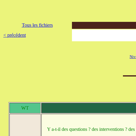
Tous les fichiers
< précédent
Niv
WT
Y a-t-il des questions ? des interventions ? des