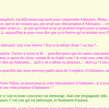
e néophyte, j'ai déjà beaucoup ramé pour comprendre Akhnaton, Moïse
llon, que je ne connais pas, qui serait une réincarnation d'Akhnaton… 
miler avant et… je sais qu'il faut avoir un profond respect pour la paranoï
à, aujourd'hui je peux vous dire que ça m'énerve qu'on termine avec P
e réincarné, cela vous énerve ? Est-ce la même chose ? ou non ?...
re. J'arrive à suivre le fil… peut-être parce que les autres sont morts
 tout ce genre de chose comme de la réalité vraie ! Je reste avec cette é
e dise qu'Akhnaton… qu'il y en a même eu plusieurs… alors ça ! Cela m
eut-être que nous pouvons parler aussi de Complexe d'Akhnaton, ou de
Pierre Nillon, se prend pour la vraie réincarnation d'Akhnaton ; je n'ai 
our une réincarnation d'Akhnaton !
"
ue ce soit en toute conscience un mensonge, mais une propagande utile... c
es. C'est cela qui est intéressant, et finalement éclairant.
 manquante, et que l'on interroge pour le moment l'histoire pour savoir ce