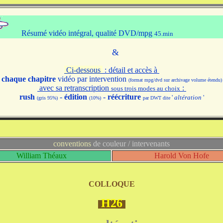
Résumé vidéo intégral, qualité DVD/mpg
45.min
&
Ci-dessous
: détail et accès à
chaque chapitre
vidéo par intervention
(format mpg/dvd sur archivage volume étendu)
avec sa retranscription
:
sous trois modes au choix
rush
-
édition
-
réécriture
'
altération
'
(gris 95%)
(10%)
par DWT dite
conventions
de couleur / intervenants
William Théaux
Harold Von Hofe
COLLOQUE
H26