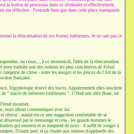
ssi la notion de processus dans ce séminaire et effectivement,
dans ma réflexion . J'entends bien que dans cette place manquante
rmet la réincarnation de ses formes intérieures. Je ne sais pas ce
uspendue, ou cesse,... à ce moment-là, l'idée de la réincarnation
é pour traduire une des notions les plus conclusives de Freud
e catégorie de chose - entre les
images
et les
places
de l'Art de la
uction française.
nce, l'égyptologie trouve des traces. Apparemment elles suscitent
t de " traces de mémoire extérieures ". C'était une idée floue, un
 Freud mourrait.
he, nous allons communiquer avec lui.
 et obscur : autant est-ce une suggestion confortable de se
t désavoué par le mensonge et cela - les grands hommes le
leaders qui mentent et se moquent de nous - il suffit de songer à
compris. D'autre part, si ça chante aux nations d'applaudir des