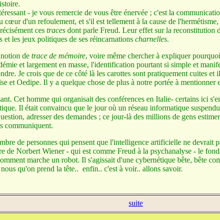
stoire.
ressant - je vous remercie de vous être énervée ; c'est la communicati
 cœur d'un refoulement, et s'il est tellement à la cause de l'hermétisme, o
précisément ces
traces
dont parle Freud. Leur effet sur la reconstitution 
s et les jeux politiques de ses réincarnations
charnelles
.
 notion de
trace de mémoire
, voire même chercher à expliquer pourquoi i
cadémie et largement en masse, l'identification pourtant si simple et man
ndre. Je crois que de ce côté là les carottes sont pratiquement cuites et
ïse et Oedipe. Il y a quelque chose de plus à notre portée à mentionner e
t. Cet homme qui organisait des conférences en Italie- certains ici s'en
ique. Il était convaincu que le jour où un réseau informatique suspendu au
stion, adresser des demandes ; ce jour-là des millions de gens estimeron
ils communiquent.
re de personnes qui pensent que l'intelligence artificielle ne devrait pas
ctoire de Norbert Wiener - qui est comme Freud à la psychanalyse - le fond
mment marche un robot. Il s'agissait d'une cybernétique bête, bête comm
ous qu'on prend la tête.. enfin.. c'est à voir.. allons savoir.
suite