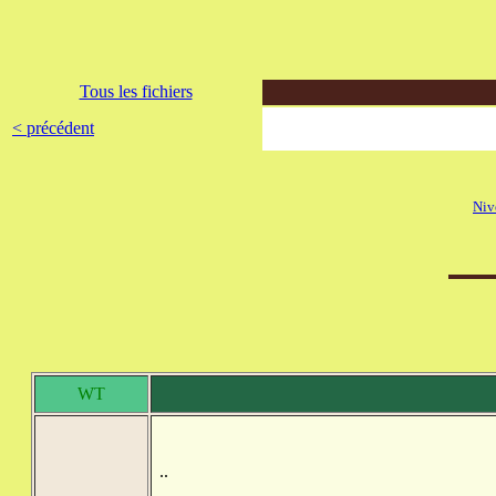
Tous les fichiers
< précédent
Niv
WT
..