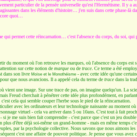
ment particulier de la pensée universelle qu'est l'Hermétisme. Il y a au
 agissantes dans les éléments d'histoire… j'en suis dans cette phase-là 
 encore quoi…
ui permet cette réincarnation… c'est l'absence du corps, du soi, qui pe
artir du moment où l'on retrouve les marques, où l'absence du corps est s
 attention sur cette notion de
marque
ou de
trace
. Ce terme a été employ
est dans son livre
- avec cette idée qu'une certain
Moïse et le Monothéisme
 pour que nous avancions. Il a appelé cela du terme de
trace
dans la trad
où vient une image. Sur une trace de pas, on imagine quelqu'un. La scie
. mais Freud cherchait à pénétrer cette idée plus profondément, en parlan
.. c'est cela qui semble couper l'herbe sous le pied de la réincarnation.
ulier avec les ordinateurs et leur technologie naissante au moment où
nnage virtuel - cela va arriver dans 5 ou 10ans. C'est tout à fait proc
si je me suis bien fait comprendre - c'est parce que c'est un jeu double
n plus d'être déjà soi-même un grand-homme - mais en même temps c'es
peuples, par la psychologie collective. Nous savons que nous aimons les 
onséquent c'est une affaire de pouvoir politique. Je pense que vous avez 