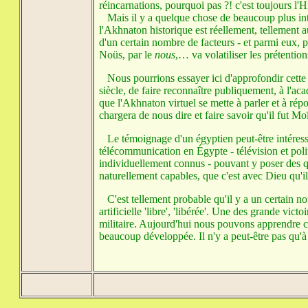
réincarnations, pourquoi pas ?! c'est toujours l'Hi
Mais il y a quelque chose de beaucoup plus inté
l'Akhnaton historique est réellement, tellement au
d'un certain nombre de facteurs - et parmi eux, 
Noüs, par le
nous
,… va volatiliser les prétention
Nous pourrions essayer ici d'approfondir cette
siècle, de faire reconnaître publiquement, à l'a
que l'Akhnaton virtuel se mette à parler et à répo
chargera de nous dire et faire savoir qu'il fut Mo
Le témoignage d'un égyptien peut-être intéressan
télécommunication en Égypte - télévision et polit
individuellement connus - pouvant y poser des que
naturellement capables, que c'est avec Dieu qu'
C'est tellement probable qu'il y a un certain nomb
artificielle 'libre', 'libérée'. Une des grande vi
militaire. Aujourd'hui nous pouvons apprendre co
beaucoup développée. Il n'y a peut-être pas qu'à n