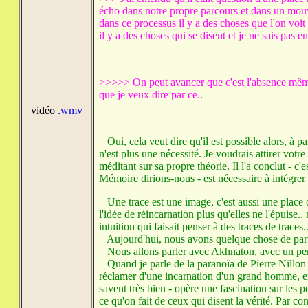
écho dans notre propre parcours et dans un mouve
dans ce processus il y a des choses que l'on voit
il y a des choses qui se disent et je ne sais pas
>>>>> On peut avancer que c'est l'absence même q
que je veux dire par ce..
vidéo
.wmv
Oui, cela veut dire qu'il est possible alors, à p
n'est plus une nécessité. Je voudrais attirer votre
méditant sur sa propre théorie. Il l'a conclut - c'
Mémoire dirions-nous - est nécessaire à intégrer
Une trace est une image, c'est aussi une place 
l'idée de réincarnation plus qu'elles ne l'épuise.
intuition qui faisait penser à des traces de traces
Aujourd'hui, nous avons quelque chose de partic
Nous allons parler avec Akhnaton, avec un perso
Quand je parle de la paranoïa de Pierre Nillon - 
réclamer d'une incarnation d'un grand homme, e
savent très bien - opère une fascination sur les 
ce qu'on fait de ceux qui disent la vérité. Par c