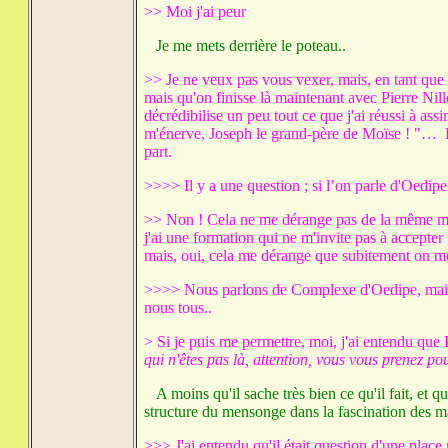
>> Moi j'ai peur
Je me mets derrière le poteau..
>> Je ne veux pas vous vexer, mais, en tant qu
mais qu'on finisse là maintenant avec Pierre Ni
décrédibilise un peu tout ce que j'ai réussi à assi
m'énerve, Joseph le grand-père de Moïse ! "… L
part.
>>>> Il y a une question ; si l’on parle d'Oedip
>> Non ! Cela ne me dérange pas de la même maniè
j'ai une formation qui ne m'invite pas à accepter
mais, oui, cela me dérange que subitement on m
>>>> Nous parlons de Complexe d'Oedipe, mais p
nous tous..
> Si je puis me permettre, moi, j'ai entendu que 
qui n'êtes pas là, attention, vous vous prenez p
A moins qu'il sache très bien ce qu'il fait, et q
structure du mensonge dans la fascination des mass
>>> J'ai entendu qu'il était question d'une place