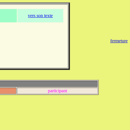
vers son texte
fermeture
participant