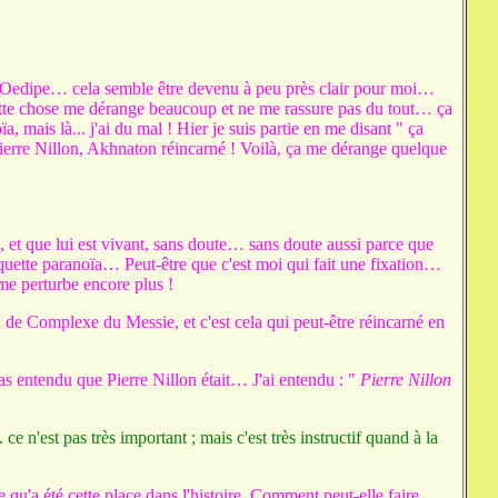
, Oedipe… cela semble être devenu à peu près clair pour moi…
cette chose me dérange beaucoup et ne me rassure pas du tout… ça
a, mais là... j'ai du mal ! Hier je suis partie en me disant " ça
ierre Nillon, Akhnaton réincarné ! Voilà, ça me dérange quelque
, et que lui est vivant, sans doute… sans doute aussi parce que
tiquette paranoïa… Peut-être que c'est moi qui fait une fixation…
e perturbe encore plus !
 Complexe du Messie, et c'est cela qui peut-être réincarné en
pas entendu que Pierre Nillon était… J'ai entendu : "
Pierre Nillon
e n'est pas très important ; mais c'est très instructif quand à la
 qu'a été cette place dans l'histoire. Comment peut-elle faire