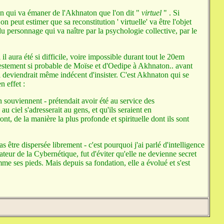
on qui va émaner de l'Akhnaton que l'on dit "
virtuel
" . Si
n peut estimer que sa reconstitution ' virtuelle' va être l'objet
du personnage qui va naître par la psychologie collective, par le
l aura été si difficile, voire impossible durant tout le 20em
ifestement si probable de Moïse et d'Oedipe à Akhnaton.. avant
 il deviendrait même indécent d'insister. C'est Akhnaton qui se
n effet :
 souviennent - prétendait avoir été au service des
 ciel s'adresserait au gens, et qu'ils seraient en
t, de la manière la plus profonde et spirituelle dont ils sont
 être dispersée librement - c'est pourquoi j'ai parlé d'intelligence
ateur de la Cybernétique, fut d'éviter qu'elle ne devienne secret
e ses pieds. Mais depuis sa fondation, elle a évolué et s'est