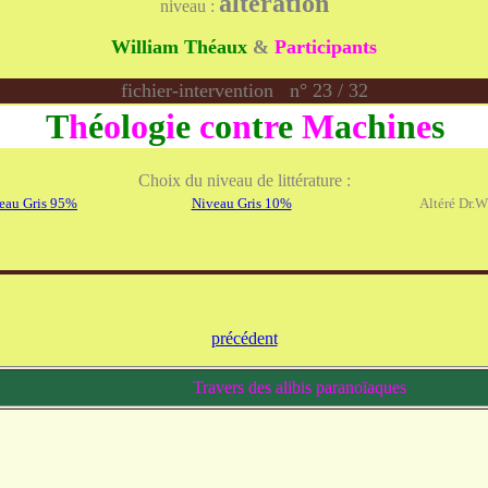
altération
niveau :
William Théaux
&
Participants
fichier-intervention n° 23 / 32
T
h
é
o
l
o
g
i
e
c
o
n
t
r
e
M
a
c
h
i
n
e
s
Choix du niveau de littérature :
eau Gris 95%
Niveau Gris 10%
Altéré Dr.
précédent
Travers des alibis paranoïaques