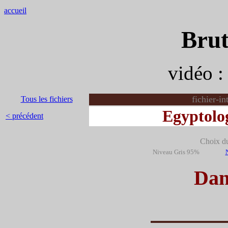
accueil
Brut
vidéo 
fichier-i
Tous les fichiers
Egyptolo
< précédent
Choix du 
Niveau Gris 95%
Dan