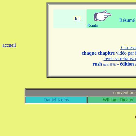
Ici
Résumé v
45.min
accueil
Ci-des
chaque chapitre
vidéo par 
avec sa retransc
rush
-
édition
(gris 95%)
convention
Daniel Kolos
William Théaux