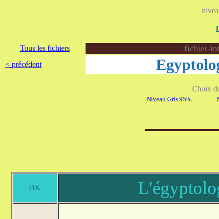
nivea
fichier-i
Tous les fichiers
Egyptolo
< précédent
Choix du 
Niveau Gris 95%
L'égyptolo
DK