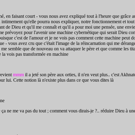
 en faisant court - vous nous avez expliqué tout à l'heure que grâce au
 intimement qu'elle pourra nous expliquer, notre fonctionnement et tout
fant de Dieu et qu'il me connaît et qu'il a pour moi une pensée, une envie
s me prévoyez pour l'avenir une machine cybernétique qui serait Dieu co
uisque c'est de l'amour et je ne vois pas comment cette machine peut d
ue - vous avez cru que c'était l'image de la réincarnation qui me dérangeai
 il me semble que de nouveau on va attaquer le père et que comme les tit
ne la vois pas transformée en machine
revient
mmm
il a jeté son père aux orties, il n'en veut plus.. c'est Akhna
our lui. Cette notion là n'existe plus dans ce que vous dites là
ine
ça ne me va pas du tout ; comment vous dirais-je ?.. réduire Dieu à une