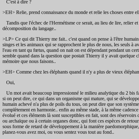
C'est à dire ?
>EH> Relie, prend connaissance du monde et relie les choses entre elles, rel
Tandis que l'échec de l'Hermétisme ce serait, au lieu de lire, relier et 
décomposition du langage..
>LP> Ce qui dit Thierry me fait.. c'est quand on pense à l'être huma
singes et les animaux qui se rapprochent le plus de nous, les seuls à a
l'eau en tant qu fœtus, quand on nait on est dépendant pendant un cer
semble quand dans la question que postait Thierry il y avait quelque cho
mémoire que nous faisons..
>EH> Comme chez les éléphants quand il n'y a plus de vieux éléphants
Oui,
Un mot avait beaucoup impressionné le milieu analytique du 2 bis fau
si on peut dire, ce qui dans un organisme qui mature, qui se développe
humain achevé n'a plus de poils du tous, on peut dire que son systèm
complètement en harmonie.. enfin au même stade, à la même cadence que 
évolué et ces éléments là sont susceptibles en fait, sont des réservoir
ou archaïque ou à certain organes donc, qui font ces espèces de retour 
sous forme de retard de développement à la manière paedomorphique, ce q
planez-vous avez moi, ou vous sentez vous tout au fond..