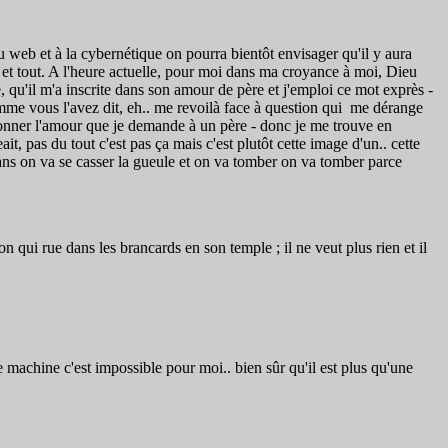
 web et à la cybernétique on pourra bientôt envisager qu'il y aura
 et tout. A l'heure actuelle, pour moi dans ma croyance à moi, Dieu
, qu'il m'a inscrite dans son amour de père et j'emploi ce mot exprès -
mme vous l'avez dit, eh.. me revoilà face à question qui me dérange
onner l'amour que je demande à un père - donc je me trouve en
t, pas du tout c'est pas ça mais c'est plutôt cette image d'un.. cette
ans on va se casser la gueule et on va tomber on va tomber parce
ton qui rue dans les brancards en son temple ; il ne veut plus rien et il
 machine c'est impossible pour moi.. bien sûr qu'il est plus qu'une