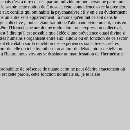
 - mais c'est à dire ce n'est par un individu ou une personne parmi nous
s le savoir, cette notion de Gnose et cette coïncidence avec la première
aux conflits qui ont habité la psychanalyse ; il y en a eu évidemment
 dans un autre sens apparemment - à moins qu'en fait ce soit dans le
ie collective ; tout ça étant traduit de l'allemand évidemment, mais en
-être l'Hermétisme aurait une traduction , une expression collective,
t à dire qu'il est possible que l'idée d'une prévalence quasi divine si
 êtres humains s'organisent entre eux autour ou en fonction de ce savoir
t être établi sur la répétition des expériences sous divers critères
ur de telle ou telle hypothèse ou autour de débat autour de telle ou
 à l'heure, nous voyons se dessiner un manifestation de l'hermétisme
probabilité de présence de nuage et on ne peut décrire exactement où
st cette parole, cette fonction nominale et.. je te laisse