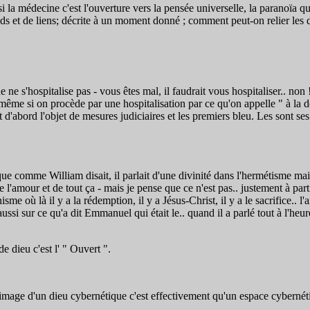
 la médecine c'est l'ouverture vers la pensée universelle, la paranoïa q
ds et de liens; décrite à un moment donné ; comment peut-on relier les 
ne s'hospitalise pas - vous êtes mal, il faudrait vous hospitaliser.. non 
 même si on procède par une hospitalisation par ce qu'on appelle " à la 
 d'abord l'objet de mesures judiciaires et les premiers bleu. Les sont ses
 comme William disait, il parlait d'une divinité dans l'hermétisme mais q
 l'amour et de tout ça - mais je pense que ce n'est pas.. justement à parti
isme où là il y a la rédemption, il y a Jésus-Christ, il y a le sacrifice..
aussi sur ce qu'a dit Emmanuel qui était le.. quand il a parlé tout à l'he
 dieu c'est l' " Ouvert ".
image d'un dieu cybernétique c'est effectivement qu'un espace cybernéti