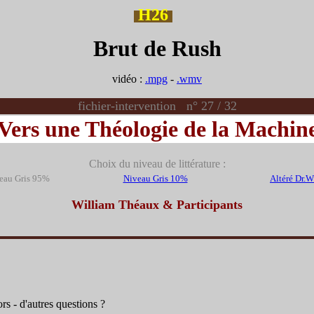
H26
Brut de Rush
vidéo :
.mpg
-
.wmv
fichier-intervention n° 27 / 32
Vers une Théologie de la Machin
Choix du niveau de littérature :
eau Gris 95%
Niveau Gris 10%
Altéré Dr.
William Théaux & Participants
rs - d'autres questions ?