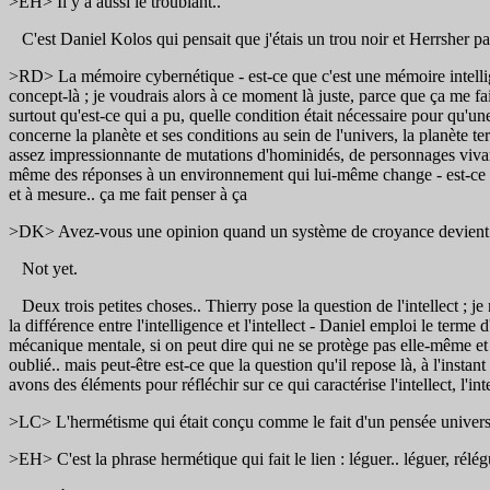
>EH> Il y a aussi le troublant..
C'est Daniel Kolos qui pensait que j'étais un trou noir et Herrsher pa
>RD> La mémoire cybernétique - est-ce que c'est une mémoire intellig
concept-là ; je voudrais alors à ce moment là juste, parce que ça me fai
surtout qu'est-ce qui a pu, quelle condition était nécessaire pour qu'
concerne la planète et ses conditions au sein de l'univers, la planète t
assez impressionnante de mutations d'hominidés, de personnages vivants
même des réponses à un environnement qui lui-même change - est-ce que
et à mesure.. ça me fait penser à ça
>DK> Avez-vous une opinion quand un système de croyance devient
Not yet.
Deux trois petites choses.. Thierry pose la question de l'intellect ; 
la différence entre l'intelligence et l'intellect - Daniel emploi le term
mécanique mentale, si on peut dire qui ne se protège pas elle-même et peu
oublié.. mais peut-être est-ce que la question qu'il repose là, à l'ins
avons des éléments pour réfléchir sur ce qui caractérise l'intellect, l'i
>LC> L'hermétisme qui était conçu comme le fait d'un pensée universel
>EH> C'est la phrase hermétique qui fait le lien : léguer.. léguer, rélég