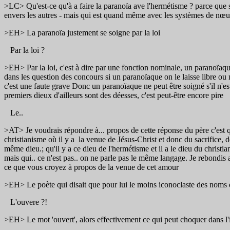
>LC> Qu'est-ce qu'à a faire la paranoïa ave l'hermétisme ? parce que si
envers les autres - mais qui est quand même avec les systèmes de nœu
>EH> La paranoïa justement se soigne par la loi
Par la loi ?
>EH> Par la loi, c'est à dire par une fonction nominale, un paranoïaque 
dans les question des concours si un paranoïaque on le laisse libre ou
c'est une faute grave Donc un paranoïaque ne peut être soigné s'il n'est
premiers dieux d'ailleurs sont des déesses, c'est peut-être encore pire
Le..
>AT> Je voudrais répondre à... propos de cette réponse du père c'est que
christianisme où il y a la venue de Jésus-Christ et donc du sacrifice, de
même dieu.; qu'il y a ce dieu de l'hermétisme et il a le dieu du christian
mais qui.. ce n'est pas.. on ne parle pas le même langage. Je rebondis 
ce que vous croyez à propos de la venue de cet amour
>EH> Le poète qui disait que pour lui le moins iconoclaste des noms de
L'ouvere ?!
>EH> Le mot 'ouvert', alors effectivement ce qui peut choquer dans l'