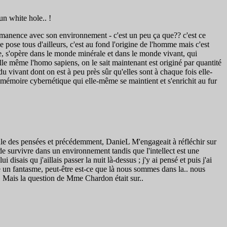
un white hole.. !
rmanence avec son environnement - c'est un peu ça que?? c'est ce
e pose tous d'ailleurs, c'est au fond l'origine de l'homme mais c'est
te, s'opère dans le monde minérale et dans le monde vivant, qui
 elle même l'homo sapiens, on le sait maintenant est originé par quantité
 vivant dont on est à peu près sûr qu'elles sont à chaque fois elle-
mémoire cybernétique qui elle-même se maintient et s'enrichit au fur
icule des pensées et précédemment, DanieL M'engageait à réfléchir sur
, de survivre dans un environnement tandis que l'intellect est une
sais qu j'aillais passer la nuit là-dessus ; j'y ai pensé et puis j'ai
me un fantasme, peut-être est-ce que là nous sommes dans la.. nous
ues. Mais la question de Mme Chardon était sur..