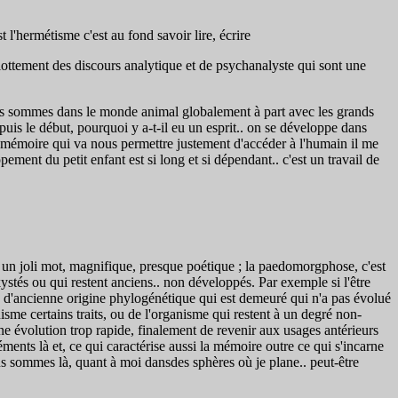
st l'hermétisme c'est au fond savoir lire, écrire
u flottement des discours analytique et de psychanalyste qui sont une
ous sommes dans le monde animal globalement à part avec les grands
puis le début, pourquoi y a-t-il eu un esprit.. on se développe dans
e mémoire qui va nous permettre justement d'accéder à l'humain il me
ement du petit enfant est si long et si dépendant.. c'est un travail de
un joli mot, magnifique, presque poétique ; la paedomorgphose, c'est
ystés ou qui restent anciens.. non développés. Par exemple si l'être
 d'ancienne origine phylogénétique qui est demeuré qui n'a pas évolué
sme certains traits, ou de l'organisme qui restent à un degré non-
une évolution trop rapide, finalement de revenir aux usages antérieurs
ments là et, ce qui caractérise aussi la mémoire outre ce qui s'incarne
ous sommes là, quant à moi dansdes sphères où je plane.. peut-être