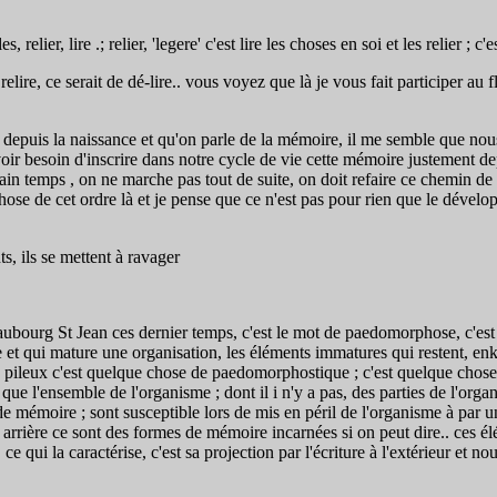
ier, lire .; relier, 'legere' c'est lire les choses en soi et les relier ; c'e
relire, ce serait de dé-lire.. vous voyez que là je vous fait participer a
in depuis la naissance et qu'on parle de la mémoire, il me semble que n
voir besoin d'inscrire dans notre cycle de vie cette mémoire justement de
tain temps , on ne marche pas tout de suite, on doit refaire ce chemin d
se de cet ordre là et je pense que ce n'est pas pour rien que le développ
, ils se mettent à ravager
bourg St Jean ces dernier temps, c'est le mot de paedomorphose, c'est 
 et qui mature une organisation, les éléments immatures qui restent, enk
e pileux c'est quelque chose de paedomorphostique ; c'est quelque chose
l'ensemble de l'organisme ; dont il i n'y a pas, des parties de l'organi
s de mémoire ; sont susceptible lors de mis en péril de l'organisme à par 
arrière ce sont des formes de mémoire incarnées si on peut dire.. ces élé
ui la caractérise, c'est sa projection par l'écriture à l'extérieur et n