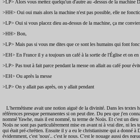
>LP> Alors vous mettez quelqu'un d'autre au -dessus de la machine Dan
>HH> Oui oui mais alors la machine n'est pas possible, elle ne foncti
>LP> Oui si vous placez dieu au-dessus de la machine, ça me convien
>HH> Bon,
>LP> Mais pas si vous me dites que ce sont les humains qui font fonc
>EH> En France il y a toujours un café à la sortie de l'Église et on en
>LP> Pas tout à fait parce pendant la messe on allait au café pour évit
>EH> Ou après la messe
>LP> On y allait pas après, on y allait pendant
L'hermétisme avait une notion aiguë de la divinité. Dans les textes he
références presque permanentes si on peut dire. Du peu que j'en connai
nommé Yawhe, mais il est nommé, tu terme de Noüs. Et c'est un dieu uni
Noüs ne sont pas particulièrement mise en avant ni à vrai dire, ni les ter
qui était pré-chrétien. Ensuite il y a eu le christianisme qui a donné à
évidemment, c'est 'nous'.. c'est le nous. C'est le nouage aussi des nœud