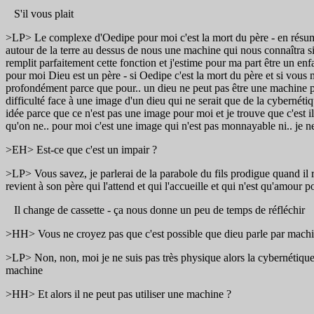
S'il vous plait
>LP> Le complexe d'Oedipe pour moi c'est la mort du père - en résumé,
autour de la terre au dessus de nous une machine qui nous connaîtra si
remplit parfaitement cette fonction et j'estime pour ma part être un en
pour moi Dieu est un père - si Oedipe c'est la mort du père et si vou
profondément parce que pour.. un dieu ne peut pas être une machine p
difficulté face à une image d'un dieu qui ne serait que de la cybernétiq
idée parce que ce n'est pas une image pour moi et je trouve que c'est
qu'on ne.. pour moi c'est une image qui n'est pas monnayable ni.. je 
>EH> Est-ce que c'est un impair ?
>LP> Vous savez, je parlerai de la parabole du fils prodigue quand il 
revient à son père qui l'attend et qui l'accueille et qui n'est qu'amour p
Il change de cassette - ça nous donne un peu de temps de réfléchir
>HH> Vous ne croyez pas que c'est possible que dieu parle par mach
>LP> Non, non, moi je ne suis pas très physique alors la cybernétique 
machine
>HH> Et alors il ne peut pas utiliser une machine ?