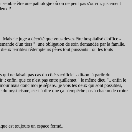
ui semble être une pathologie où on ne peut pas s'ouvrir, justement
deux ?
! Mais :le juge a décrété que vous devez être hospitalisé d'office -
demande d'un tiers ", une obligation de soin demandée par la famille,
 dieux terribles rédempteurs pères tout puissants - ou les touts
ui ne faisait pas cas du côté sacrificiel - dit-on à partir du
r .; enfin, que ce n'est pas entre guillemet " le même dieu ".. enfin le
 l'amour mais donc moi je sépare.. je vois les deux qui sont possibles,
ure du mysticisme, c'est à dire que ça n'empêche pas à chacun de croire
que est toujours un espace fermé..