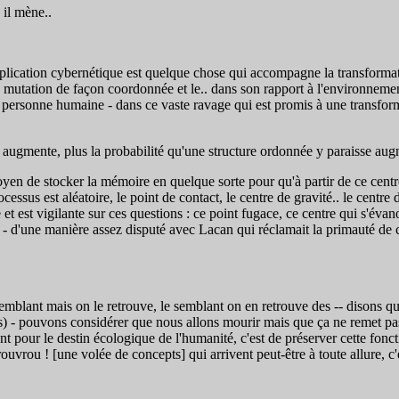
 il mène..
pplication cybernétique est quelque chose qui accompagne la transformat
 mutation de façon coordonnée et le.. dans son rapport à l'environnemen
 personne humaine - dans ce vaste ravage qui est promis à une transformat
 augmente, plus la probabilité qu'une structure ordonnée y paraisse aug
n de stocker la mémoire en quelque sorte pour qu'à partir de ce centre 
sus est aléatoire, le point de contact, le centre de gravité.. le centre de
se et est vigilante sur ces questions : ce point fugace, ce centre qui s'éva
et - d'une manière assez disputé avec Lacan qui réclamait la primauté de 
emblant mais on le retrouve, le semblant on en retrouve des -- disons que
) - pouvons considérer que nous allons mourir mais que ça ne remet pas 
nt pour le destin écologique de l'humanité, c'est de préserver cette fonc
uvrou ! [une volée de concepts] qui arrivent peut-être à toute allure, c'