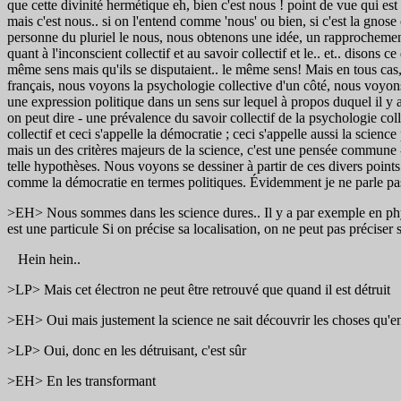
que cette divinité hermétique eh, bien c'est nous ! point de vue qui es
mais c'est nous.. si on l'entend comme 'nous' ou bien, si c'est la gnose
personne du pluriel le nous, nous obtenons une idée, un rapprochement
quant à l'inconscient collectif et au savoir collectif et le.. et.. dison
même sens mais qu'ils se disputaient.. le même sens! Mais en tous cas,
français, nous voyons la psychologie collective d'un côté, nous voyons 
une expression politique dans un sens sur lequel à propos duquel il y a 
on peut dire - une prévalence du savoir collectif de la psychologie col
collectif et ceci s'appelle la démocratie ; ceci s'appelle aussi la scie
mais un des critères majeurs de la science, c'est une pensée commune -
telle hypothèses. Nous voyons se dessiner à partir de ces divers poin
comme la démocratie en termes politiques. Évidemment je ne parle pas
>EH> Nous sommes dans les science dures.. Il y a par exemple en physi
est une particule Si on précise sa localisation, on ne peut pas préciser 
Hein hein..
>LP> Mais cet électron ne peut être retrouvé que quand il est détruit
>EH> Oui mais justement la science ne sait découvrir les choses qu'e
>LP> Oui, donc en les détruisant, c'est sûr
>EH> En les transformant