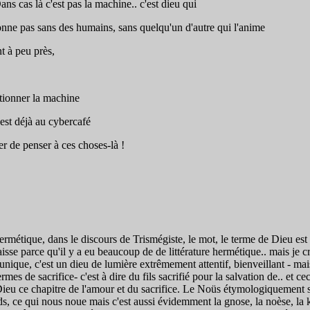
s cas là c'est pas la machine.. c'est dieu qui
onne pas sans des humains, sans quelqu'un d'autre qui l'anime
t à peu près,
tionner la machine
 est déjà au cybercafé
er de penser à ces choses-là !
rmétique, dans le discours de Trismégiste, le mot, le terme de Dieu est 
sse parce qu'il y a eu beaucoup de de littérature hermétique.. mais je c
que, c'est un dieu de lumière extrêmement attentif, bienveillant - mais 
mes de sacrifice- c'est à dire du fils sacrifié pour la salvation de.. et c
 Dieu ce chapitre de l'amour et du sacrifice. Le Noüs étymologiquement si 
s, ce qui nous noue mais c'est aussi évidemment la gnose, la noèse, la kn