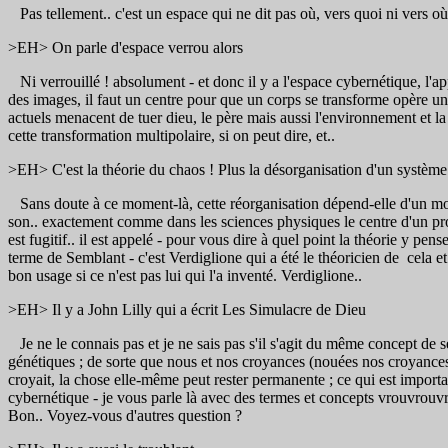
Pas tellement.. c'est un espace qui ne dit pas où, vers quoi ni vers où
>EH> On parle d'espace verrou alors
Ni verrouillé ! absolument - et donc il y a l'espace cybernétique, l'a
des images, il faut un centre pour que un corps se transforme opère un
actuels menacent de tuer dieu, le père mais aussi l'environnement et la
cette transformation multipolaire, si on peut dire, et..
>EH> C'est la théorie du chaos ! Plus la désorganisation d'un système
Sans doute à ce moment-là, cette réorganisation dépend-elle d'un moye
son.. exactement comme dans les sciences physiques le centre d'un proces
est fugitif.. il est appelé - pour vous dire à quel point la théorie y pen
terme de Semblant - c'est Verdiglione qui a été le théoricien de cela 
bon usage si ce n'est pas lui qui l'a inventé. Verdiglione..
>EH> Il y a John Lilly qui a écrit Les Simulacre de Dieu
Je ne le connais pas et je ne sais pas s'il s'agit du même concept de s
génétiques ; de sorte que nous et nos croyances (nouées nos croyances
croyait, la chose elle-même peut rester permanente ; ce qui est importa
cybernétique - je vous parle là avec des termes et concepts vrouvrouvro
Bon.. Voyez-vous d'autres question ?