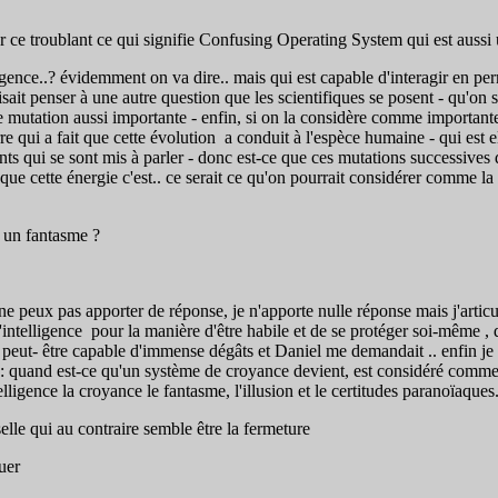
r ce troublant ce qui signifie Confusing Operating System qui est aussi 
ence..? évidemment on va dire.. mais qui est capable d'interagir en pe
sait penser à une autre question que les scientifiques se posent - qu'on s
une mutation aussi importante - enfin, si on la considère comme importan
erre qui a fait que cette évolution a conduit à l'espèce humaine - qui est
 qui se sont mis à parler - donc est-ce que ces mutations successives du
 cette énergie c'est.. ce serait ce qu'on pourrait considérer comme la 
 un fantasme ?
je ne peux pas apporter de réponse, je n'apporte nulle réponse mais j'art
e d'intelligence pour la manière d'être habile et de se protéger soi-même 
t- être capable d'immense dégâts et Daniel me demandait .. enfin je lui di
tant : quand est-ce qu'un système de croyance devient, est considéré com
ntelligence la croyance le fantasme, l'illusion et le certitudes paranoïaq
le qui au contraire semble être la fermeture
uer