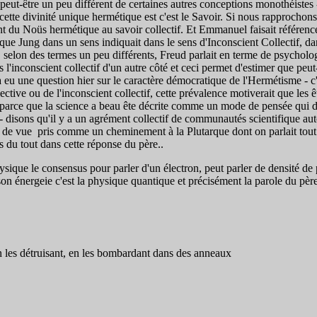
t peut-être un peu différent de certaines autres conceptions monothéistes
 cette divinité unique hermétique est c'est le Savoir. Si nous rapprochon
 du Noüs hermétique au savoir collectif. Et Emmanuel faisait référence 
s ce que Jung dans un sens indiquait dans le sens d'Inconscient Collectif,
 selon des termes un peu différents, Freud parlait en terme de psycholog
l'inconscient collectif d'un autre côté et ceci permet d'estimer que peut
eu une question hier sur le caractère démocratique de l'Hermétisme - c'es
lective ou de l'inconscient collectif, cette prévalence motiverait que les
nce parce que la science a beau ête décrite comme un mode de pensée qui doi
 disons qu'il y a un agrément collectif de communautés scientifique auto
ts de vue pris comme un cheminement à la Plutarque dont on parlait tout
 du tout dans cette réponse du père..
que le consensus pour parler d'un électron, peut parler de densité de 
son énergeie c'est la physique quantique et précisément la parole du père e
n les détruisant, en les bombardant dans des anneaux