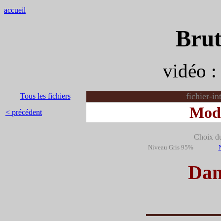
accueil
Brut
vidéo 
fichier-i
Tous les fichiers
Modè
< précédent
Choix du 
Niveau Gris 95%
Dan