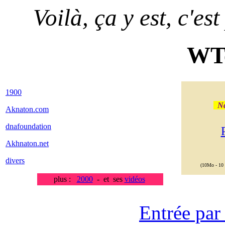
Voilà, ça y est, c'es
WT
1900
N
Aknaton.com
dnafoundation
Akhnaton.net
divers
(10Mo - 10 
plus :
2000
- et ses
vidéos
Entrée par