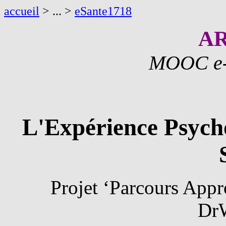
accueil
> ... >
eSante1718
A
MOOC e-
L'Expérience Psycho
Projet ‘Parcours Appr
Dr