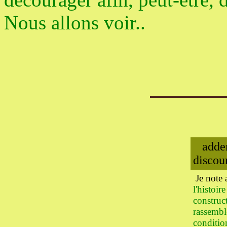
Nous allons voir..
adde
discou
Je note
l'histoir
construc
rassembl
conditio