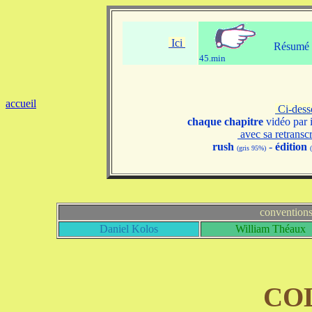
Ici
Résumé v
45.min
accueil
Ci-des
chaque chapitre
vidéo par 
avec sa retransc
rush
-
édition
(gris 95%)
convention
Daniel Kolos
William Théaux
CO