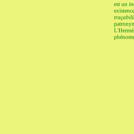
est un
in
existence
traçabili
patronym
L'Hermét
phénomén