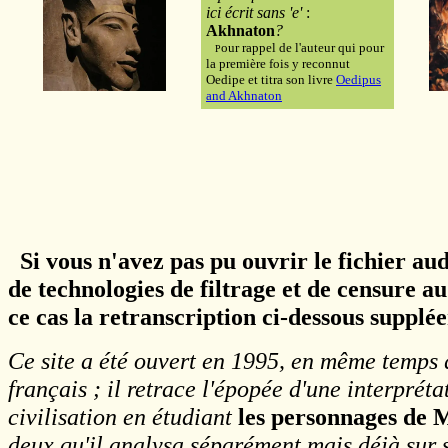
ici écrit sans 'e'
:
Akhnaton
?
our rappel de l'auteur qui pour
P
la première fois y reconnut
Oedipe et titra son livre
Oedipus
and Akhnaton
Si vous n'avez pas pu ouvrir le fichier aud
de technologies de filtrage et de censure 
ce cas la retranscription ci-dessous supplé
Ce site a été ouvert en 1995, en même temps q
français ; il retrace l'épopée d'une interpré
civilisation en étudiant
les personnages de 
deux qu'il analysa séparément mais déjà sur s