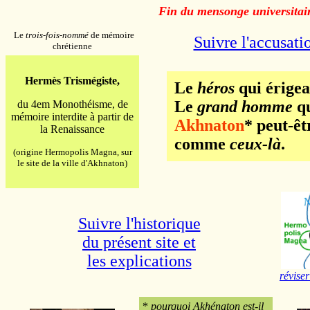
Fin du mensonge universitaire
Le
trois-fois-nommé
de mémoire
Suivre l'accusati
chrétienne
Hermès Trismégiste,
Le
héros
qui érige
Le
grand homme
qu
du 4em Monothéisme, de
mémoire interdite à partir de
Akhnaton
* peut-ê
la Renaissance
comme
ceux-là
.
(origine Hermopolis Magna, sur
le site de la ville d'Akhnaton)
Suivre l'historique
du présent site et
les explications
réviser
*
pourquoi Akhénaton est-il