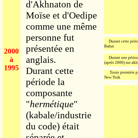
d'Akhnaton de
Moïse et d'Oedipe
comme une même
personne fut
Durant cette périod
présentée en
Bahaï
2000
anglais.
Durant une période 
à
(après 2000) sur ak
1995
Durant cette
Toute première page
New York
période la
composante
"
hermétique
"
(kabale/industrie
du code) était
séparée et