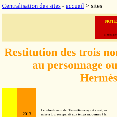
Centralisation des sites
-
accueil
> sites
NOTE
Si vous n'a
Restitution des trois 
au personnage ou
Hermès
Le refoulement de l'Hermétisme ayant cessé, sa
2013
mise à jour réapparaît aux temps modernes à la