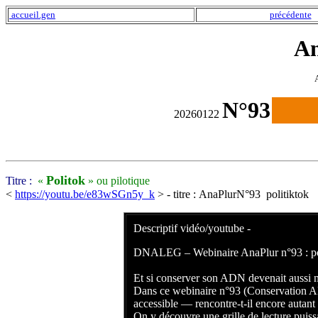
accueil.gen
précédente
An
N°93
202
60122
Politok
Titre :
«
» ou pilotique
<
https://youtu.be/e83wSGn5y_k
> - titre : AnaPlurN°93 politiktok
Descriptif vidéo/youtube -
DNALEG – Webinaire AnaPlur n°93 : pour
Et si conserver son ADN devenait aussi n
Dans ce webinaire n°93 (Conservation A
accessible — rencontre-t-il encore autant
On y découvre une grille de lecture puiss