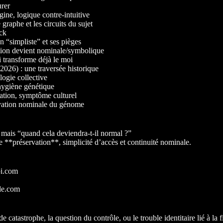
urer
gine, logique contre-intuitive
graphe et les circuits du sujet
ack
n “simpliste” et ses pièges
ation devient nominale/symbolique
 transforme déjà le moi
26) : une traversée historique
ogie collective
hygiène génétique
ation, symptôme culturel
rvation nominale du génome
” mais “quand cela deviendra-t-il normal ?”
préservation**, simplicité d’accès et continuité nominale.
oi.com
lle.com
de catastrophe, la question du contrôle, ou le trouble identitaire lié à la 