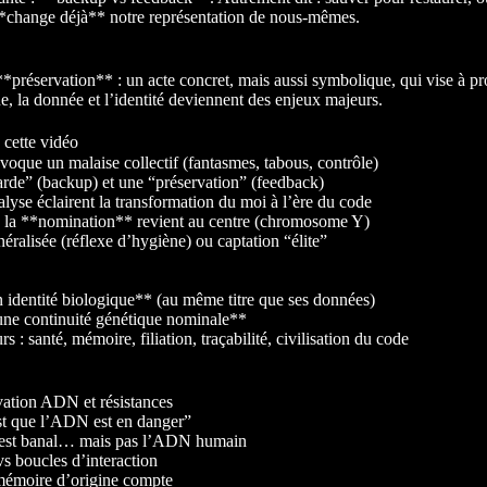
*change déjà** notre représentation de nous-mêmes.
réservation** : un acte concret, mais aussi symbolique, qui vise à pro
, la donnée et l’identité deviennent des enjeux majeurs.
cette vidéo
oque un malaise collectif (fantasmes, tabous, contrôle)
arde” (backup) et une “préservation” (feedback)
lyse éclairent la transformation du moi à l’ère du code
t de la **nomination** revient au centre (chromosome Y)
éralisée (réflexe d’hygiène) ou captation “élite”
n identité biologique** (au même titre que ses données)
 une continuité génétique nominale**
 : santé, mémoire, filiation, traçabilité, civilisation du code
rvation ADN et résistances
est que l’ADN est en danger”
 est banal… mais pas l’ADN humain
s boucles d’interaction
mémoire d’origine compte