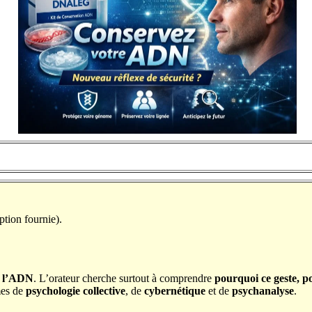
ption fournie).
de l’ADN
. L’orateur cherche surtout à comprendre
pourquoi ce geste, p
mes de
psychologie collective
, de
cybernétique
et de
psychanalyse
.