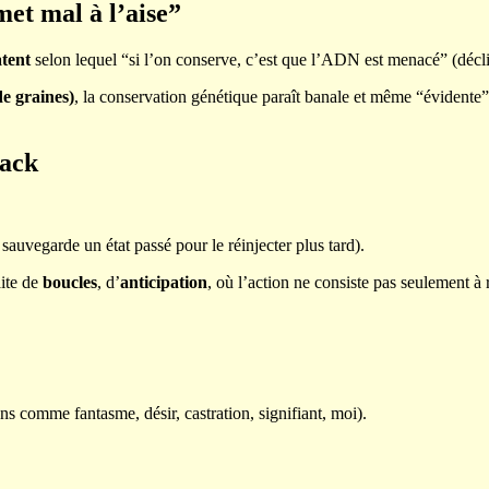
et mal à l’aise”
atent
selon lequel “si l’on conserve, c’est que l’ADN est menacé” (déclin
e graines)
, la conservation génétique paraît banale et même “évident
back
sauvegarde un état passé pour le réinjecter plus tard).
aite de
boucles
, d’
anticipation
, où l’action ne consiste pas seulement à 
ns comme fantasme, désir, castration, signifiant, moi).