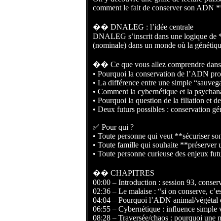
comment le fait de conserver son ADN *
�� DNALEG : l’idée centrale
DNALEG s’inscrit dans une logique de **p
(nominale) dans un monde où la génétique
�� Ce que vous allez comprendre dans 
• Pourquoi la conservation de l’ADN prov
• La différence entre une simple “sauveg
• Comment la cybernétique et la psychana
• Pourquoi la question de la filiation e
• Deux futurs possibles : conservation gén
✅ Pour qui ?
• Toute personne qui veut **sécuriser so
• Toute famille qui souhaite **préserver
• Toute personne curieuse des enjeux futurs
�� CHAPITRES
00:00 – Introduction : session 93, conse
02:36 – Le malaise : “si on conserve, c’
04:04 – Pourquoi l’ADN animal/végétal
06:55 – Cybernétique : influence simple v
08:28 – Traversée/chaos : pourquoi une 