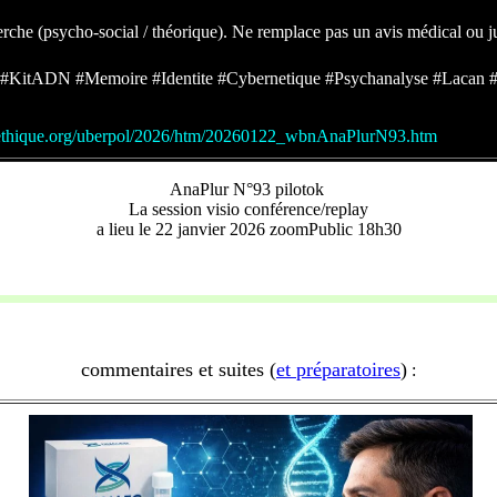
erche (psycho-social / théorique). Ne remplace pas un avis médical ou j
tADN #Memoire #Identite #Cybernetique #Psychanalyse #Lacan
eethique.org/uberpol/2026/htm/20260122_wbnAnaPlurN93.htm
AnaPlur N°93 pilotok
La session visio conférence/replay
a lieu le 22 janvier 2026 zoomPublic 18h30
commentaires et suites (
et préparatoires
)
: