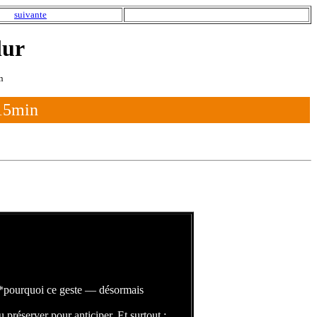
suivante
lur
n
15min
**pourquoi ce geste — désormais
préserver pour anticiper. Et surtout :