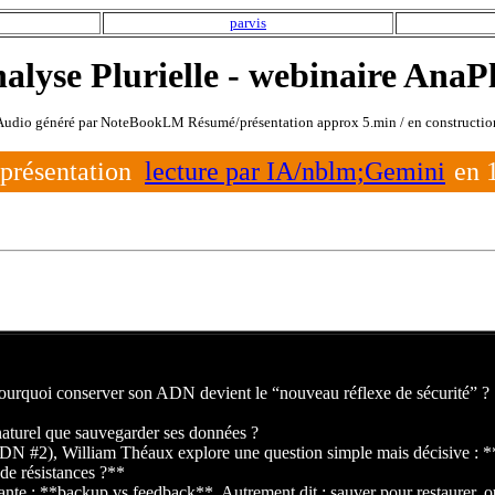
parvis
alyse Plurielle - webinaire AnaP
Audio généré par NoteBookLM Résumé/présentation approx 5.min / en constructio
présentation
lecture par IA/nblm;Gemini
en 
quoi conserver son ADN devient le “nouveau réflexe de sécurité” ?
aturel que sauvegarder ses données ?
DN #2), William Théaux explore une question simple mais décisive : 
 de résistances ?**
ante : **backup vs feedback**. Autrement dit : sauver pour restaurer, ou 