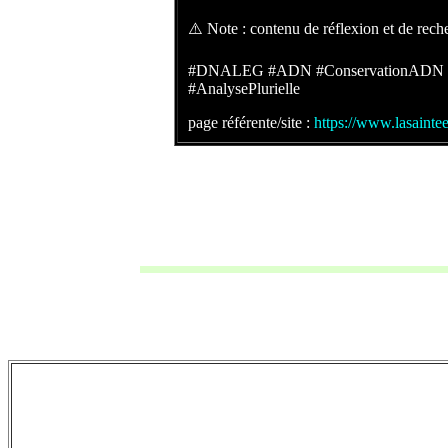
⚠️ Note : contenu de réflexion et de rech
#DNALEG #ADN #ConservationADN #Ki
#AnalysePlurielle
page référente/site :
https://www.lasaint