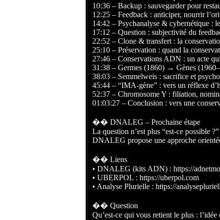
10:36 – Backup : sauvegarder pour resta
12:25 – Feedback : anticiper, nourrir l’ori
14:42 – Psychanalyse & cybernétique : le 
17:12 – Question : subjectivité du feedb
22:52 – Clone & transfert : la conservatio
25:10 – Préservation : quand la conserv
27:46 – Conservations ADN : un acte qui
31:38 – Germes (1860) → Gènes (1960–20
38:03 – Semmelweis : sacrifice et psychol
45:44 – “IMA-gène” : vers un réflexe d’
52:37 – Chromosome Y : filiation, nomin
01:03:27 – Conclusion : vers une conse
�� DNALEG – Prochaine étape
La question n’est plus “est-ce possible ?
DNALEG propose une approche orientée **
�� Liens
• DNALEG (kits ADN) : https://adnetm
• UBERPOL : https://uberpol.com
• Analyse Plurielle : https://analyseplurie
�� Question
Qu’est-ce qui vous retient le plus : l’idée 