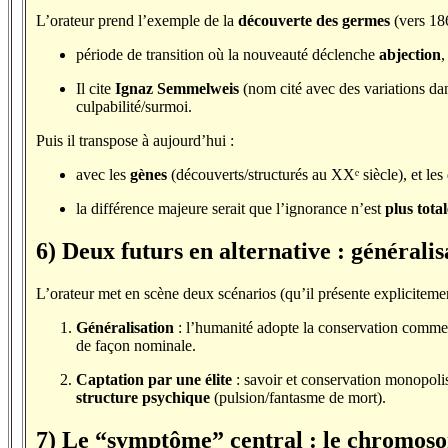
L’orateur prend l’exemple de la
découverte des germes
(vers 18
période de transition où la nouveauté déclenche
abjection
Il cite
Ignaz Semmelweis
(nom cité avec des variations dan
culpabilité/surmoi.
Puis il transpose à aujourd’hui :
avec les
gènes
(découverts/structurés au XXᵉ siècle), et le
la différence majeure serait que l’ignorance n’est
plus total
6) Deux futurs en alternative : généralis
L’orateur met en scène deux scénarios (qu’il présente explicite
Généralisation
: l’humanité adopte la conservation comme 
de façon nominale.
Captation par une élite
: savoir et conservation monopoli
structure psychique
(pulsion/fantasme de mort).
7) Le “symptôme” central : le chromos