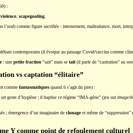
60) :
,
violence
,
scapegoating
.
s l’oral) comme figure sacrifiée : internement, maltraitance, mort, inte
s débats contemporains (il évoque au passage Covid/vaccins comme climat
e
: une
petite fraction
“sait” mais se
tait
(il parle de “castration” au se
ation vs captation “élitaire”
ment comme
fantasmatiques
quand il s’agit du pire) :
un geste d’hygiène ; il baptise ce régime “IMA-gène” (jeu sur
image/i
sés ; émergence d’un imaginaire de
clonage
et même de “suppression” de
ome Y comme point de refoulement culturel