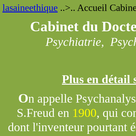
lasaineethique
..>.. Accueil Cabin
Cabinet du Doc
Psychiatrie, Psyc
Plus en détail
O
n appelle Psychanalys
S.Freud en
1900
, qui c
dont l'inventeur pourtant éc