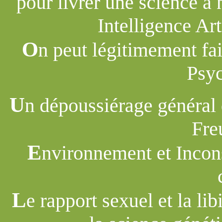
pour livrer une science à
Intelligence Art
O
n peut légitimement fai
Psyc
U
n dépoussiérage général 
Fre
E
nvironnement et Incon
L
e rapport sexuel et la l