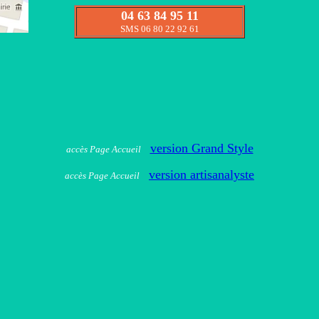
04 63 84 95 11
SMS 06 80 22 92 61
version Grand Style
accès Page Accueil
version artisanalyste
accès Page Accueil