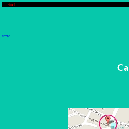
actuel
ucmpp
Ca