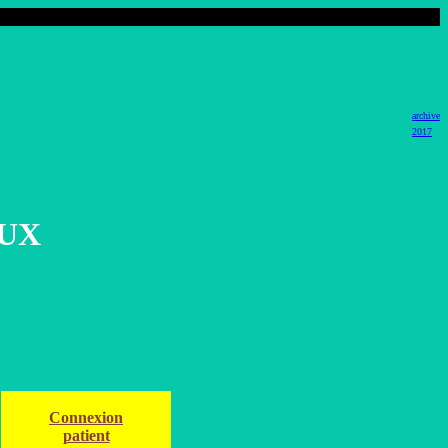
archive
2017
AUX
Connexion
patient