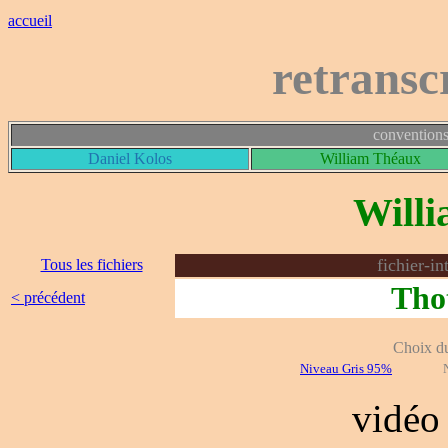
accueil
retransc
conventions
Daniel Kolos
William Théaux
Will
fichier-i
Tous les fichiers
Thot
< précédent
Choix du 
Niveau Gris 95%
vidé