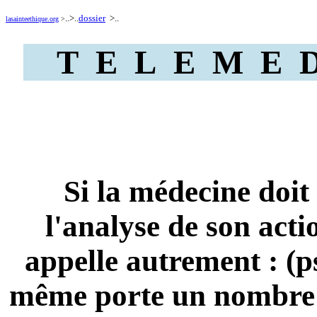
..>..
dossier
>..
lasainteethique.org
>
T E L E M E D 
Si la médecine doit 
l'analyse de son acti
appelle autrement : (ps
même porte un nombre i