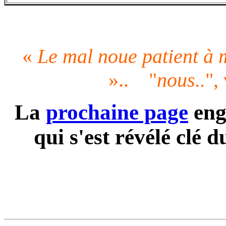
«
Le mal noue patient à 
».. "
nous..
",
La
prochaine page
enga
qui s'est révélé clé