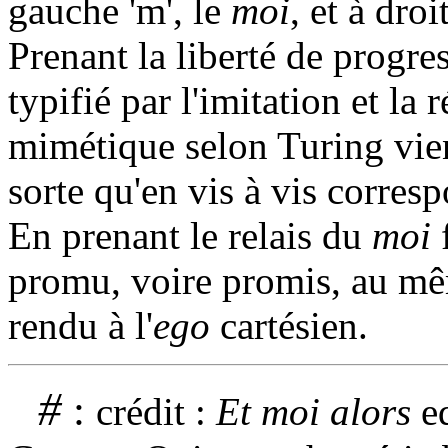
gauche 'm', le
moi
, et à droi
Prenant la liberté de progres
typifié par l'imitation et la 
mimétique selon Turing vien
sorte qu'en vis à vis corres
En prenant le relais du
moi
f
promu, voire promis, au mê
rendu à l'
ego
cartésien.
#
:
crédit :
Et moi alors
ed