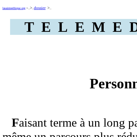
..>..
dossier
>..
lasainteethique.org
>
T E L E M E D 
Personn
F
aisant terme à un long pa
même un parcours plus réduit