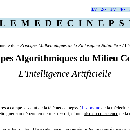
1/7
-
2/7
-
3/7
-
4/7
-
 E M E D E C I N E P S Y
anière de «
Principes Mathématiques de la Philosophie Naturelle
» / I.
ipes Algorithmiques du Milieu Col
L'Intelligence Artificielle
tres a campé le statut de la télémédecinepsy (
historique
de la médecine
ette guérison dépend en dernier ressort, d'une
prise du conscience
de la 
es et lieux. Freud l'a explicitement nommée : «
Renonçons à avancer d'