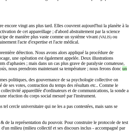
e encore vingt ans plus tard. Elles couvrent aujourd'hui la planète à la
ctivation de cet appareillage ; d'abord abstraitement par la science
anticipe de manière plus vaste comme un système vivant
ou
(VALIS)
nement l'acte d'expertise et l'acte médical.
e première détection. Nous avons alors appliqué la procédure de
locage, une opération est également appelée. Deux illustrations
nts d'aphasies ; mais dans un cas plus grave de paralysie comateuse,
oüs
, nous prendrons maintenant sa température ; nous ferons donc
un
gimes politiques, des gouvernance de sa psychologie collective on
ité de ses votes, contraction du temps des résultats etc.. Comme le
llectivité appareillée d'ordinateurs et de communications, la sonde a
cune réaction du corps social mesuré par l'instrument.
s tel cercle universitaire qui ne les a pas contestées, mais sans se
f & de la représentation du pouvoir. Pour construire le protocole de test
on d'un milieu (milieu collectif et ses discours inclus - accompagné par