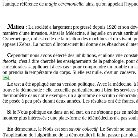
l'antique référence de
magie cérémonielle
, ainsi qu'on appelait l'hyp
M
ilieu
:
La société a largement progressé depuis 1920 et son dévelo
manière d'une invasion. Ainsi la Médecine, à laquelle on avait attribué
Cybernétique, qui est celle de la relation des machines et du vivant,
appareil Zebra. La notion d'Inconscient lui donne des ébauches d'inten
C
ependant nous avons détecté des inhibitions, et allons vite consta
theoria
, c'est à dire cherché les enseignements de la pathologie, pour
caricaturales s'appliquent à ces cas : pour comprendre un trouble du 
on prendra la température du corps. Si elle est nulle, c'est un cadavre.
test
.
L
e test a été appliqué sur sa version politique. Avec la médecine,
trouve la démocratie ; elle accueille particulièrement bien les services
thermomètre dans notre exemple, un algorithme de scrutin démocratiqu
été posée à peu près durant deux années. Les résultats ont été francs, 
S
i le Noüs politique est dans un tel état, on ne s'étonne pas en médec
montrer plus intéressés ; une plate-forme de télémédecins n'a pas souhai
E
n démocratie, le Noüs est son
savoir collectif
. Le Savoir se trame 
(l'application de l'algorithme de la démocratie) il fallut passer par plu