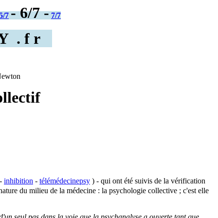
- 6/7 -
5/7
7/7
 . f r
Newton
lectif
 -
inhibition
-
télémédecinepsy
) - qui ont été suivis de la vérification
nature du milieu de la médecine : la psychologie collective ; c'est elle
un seul pas dans la voie que la psychanalyse a ouverte tant que