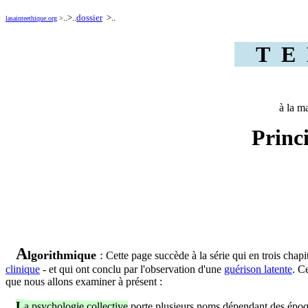
..>..
dossier
>..
lasainteethique.org
>
T E L
à la m
Princ
A
lgorithmique
:
Cette page succède à la série qui en trois chapi
clinique
- et qui ont conclu par l'observation d'une
guérison latente
. C
que nous allons examiner à présent :
L
a psychologie collective
porte plusieurs noms dépendant des époqu