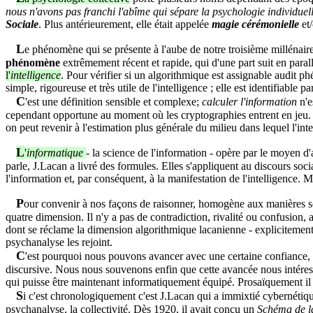
nous n'avons pas franchi l'abîme qui sépare la psychologie individuel
Sociale
. Plus antérieurement, elle était appelée
magie cérémonielle
et
L
e phénomène qui se présente à l'aube de notre troisième millénaire, 
phénomène
extrêmement récent et rapide, qui d'une part suit en paral
l'
intelligence
. Pour vérifier si un algorithmique est assignable audit p
simple, rigoureuse et très utile de l'intelligence ; elle est identifiable 
C
'est une définition sensible et complexe;
calculer l'information
n'e
cependant opportune au moment où les cryptographies entrent en jeu. Un a
on peut revenir à l'estimation plus générale du milieu dans lequel l'int
L
'
informatique
- la science de l'information - opère par le moyen d
parle, J.Lacan a livré des formules. Elles s'appliquent au discours soci
l'information et, par conséquent, à la manifestation de l'intelligence. Ma
P
our convenir à nos façons de raisonner, homogène aux manières selo
quatre dimension. Il n'y a pas de contradiction, rivalité ou confusio
dont se réclame la dimension algorithmique lacanienne - explicitemen
psychanalyse les rejoint.
C
'est pourquoi nous pouvons avancer avec une certaine confiance, q
discursive. Nous nous souvenons enfin que cette avancée nous intéres
qui puisse être maintenant informatiquement équipé. Prosaïquement il 
S
i c'est chronologiquement c'est J.Lacan qui a immixtié cybernétiqu
psychanalyse, la collectivité. Dès 1920, il avait conçu un
Schéma de l