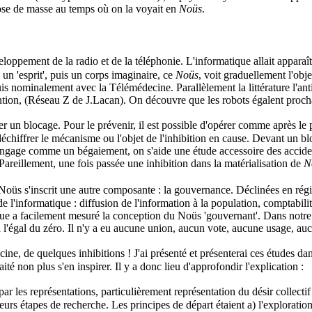
nose de masse au temps où on la voyait en
Noüs
.
ppement de la radio et de la téléphonie. L'informatique allait apparaîtr
 un 'esprit', puis un corps imaginaire, ce
Noüs
, voit graduellement l'obje
 puis nominalement avec la Télémédecine. Parallèlement la littérature l'
tion, (Réseau Z de J.Lacan). On découvre que les robots égalent prochai
ter un blocage. Pour le prévenir, il est possible d'opérer comme après l
 déchiffrer le mécanisme ou l'objet de l'inhibition en cause. Devant un b
langage comme un bégaiement, on s'aide une étude accessoire des accide
 Pareillement, une fois passée une inhibition dans la matérialisation de
N
 à Noüs s'inscrit une autre composante : la gouvernance. Déclinées en ré
 de l'informatique : diffusion de l'information à la population, comptabil
e a facilement mesuré la conception du Noüs 'gouvernant'. Dans notre co
à l'égal du zéro. Il n'y a eu aucune union, aucun vote, aucune usage, au
ine, de quelques inhibitions ! J'ai présenté et présenterai ces études dan
té non plus s'en inspirer. Il y a donc lieu d'approfondir l'explication :
par les représentations, particulièrement représentation du désir collecti
sieurs étapes de recherche. Les principes de départ étaient a) l'explorati