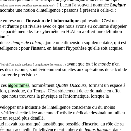
. J.Lacan l'a souvent nommée
Logique
quelque sorte et/ou dernières recommandations)
 incombe une notion d'intelligence ; passons à présent à celle-ci :
 en réseau et l'
invasion de l'informatique
qui résulte. C'est un
e) et d'autre part rivalise avec ce que nous avons eu coutume d'appeler
e capacité mentale. Le cybernéticien H.Atlan a offert une définition
ion
."
, de ces
temps de calcul
, ajoute une dimension supplémentaire, qui est
ligence ; pour l'instant, en faisant l'hypothèse qu'elle soit acquise,
avant que
tout le monde
n'en
d'hui où l'on aurait tendance à en galvauder les termes : )
es des discours, sont évidemment sujettes aux opérations de calcul de
assurer de précision :
e ces
algorithmes
, nommément
Quatre D
iscours
, formant un espace à
ion, physique, du Temps. C'est strictement de ce domaine en effet,
que nous trouvons la physique et l'informatique, lorsque la
velopper une industrie de l'intelligence consciente ou du moins
érifier si cette idée ancienne d'activité médicale dessinait un milieu
ec un regard plus détaillé.
 n'avait pas manqué, aussitôt que possible d'inscrire, au rôle de sa
ée pour accueillir l'intelligence particulière du
temps logique
dans