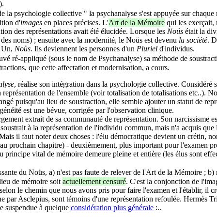
).
 de la psychologie collective " la psychanalyse s'est appuyée sur chaque 
ition d'
images
en places précises. L'
Art de la Mémoire
qui les exerçait,
ution des représentations avait été élucidée. Lorsque les
Noüs
était la di
x des noms) ; ensuite avec la modernité, le Noüs est devenu
la société
. D
e Un,
Noüs
. Ils deviennent les personnes d'un
Pluriel
d'individus.
uvé ré-appliqué (sous le nom de Psychanalyse) sa méthode de soustraction
ractions, que cette affectation et modernisation, a cours.
alyse
, réalise son intégration dans la psychologie collective. Considéré s
présentation de l'ensemble (voir totalisation de totalisations etc..). N
hangé puisqu'au lieu de soustraction, elle semble ajouter un statut de r
ogénéité est une bévue, corrigée par l'observation clinique.
ment extrait de sa communauté de représentation. Son narcissisme est e
té soustrait à la représentation de l'individu commun, mais n'a acquis que
 Mais il faut noter deux choses : l'élu démocratique devient un crétin, n
au prochain chapitre) - deuxièmement, plus important pour l'examen pré
du principe vital de mémoire demeure pleine et entière (les élus sont effe
ante du Noüs, a) n'est pas faute de relever de l'Art de la Mémoire ; b) n
 lieu de mémoire soit
actuellement censuré
. C'est la conjonction de l'im
lon le chemin que nous avons pris pour faire l'examen et l'établir, il c
ne par Asclepius, sont témoins d'une représentation refoulée. Hermès Tr
itre suspendue à quelque
considération plus générale
:..