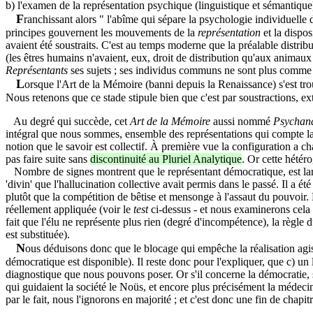
b) l'examen de la représentation psychique (linguistique et sémantique
F
ranchissant alors " l'abîme qui sépare la psychologie individuelle
principes gouvernent les mouvements de la
représentation
et la dispos
avaient été soustraits. C'est au temps moderne que la préalable distrib
(les êtres humains n'avaient, eux, droit de distribution qu'aux animau
Représentants
ses sujets ; ses individus communs ne sont plus comm
L
orsque l'Art de la Mémoire (banni depuis la Renaissance) s'est tro
Nous retenons que ce stade stipule bien que c'est par soustractions, ext
Au degré qui succède, cet
Art de la Mémoire
aussi nommé
Psychan
intégral que nous sommes, ensemble des représentations qui compte la re
notion que le savoir est collectif. À première vue la configuration a c
pas faire suite sans
discontinuité au Pluriel Analytique
. Or cette hétér
Nombre de signes montrent que le représentant démocratique, est large
'divin' que l'hallucination collective avait permis dans le passé. Il a é
plutôt que la compétition de bêtise et mensonge à l'assaut du pouvoir.
réellement appliquée (voir le
test
ci-dessus - et nous examinerons cela 
fait que l'élu ne représente plus rien (degré d'incompétence), la règle 
est substituée).
N
ous déduisons donc que le blocage qui empêche la réalisation agiss
démocratique est disponible). Il reste donc pour l'expliquer, que c) un
diagnostique que nous pouvons poser. Or s'il concerne la démocratie, se
qui guidaient la société le Noüs, et encore plus précisément la médeci
par le fait, nous l'ignorons en majorité ; et c'est donc une fin de chap