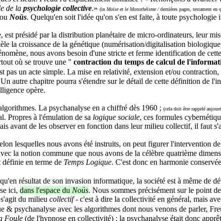
le de la
psychologie collective
.»
(in
Moïse et le Monothéisme
/ dernières pages, testament en 
/ou
Noüs
. Quelqu'en soit l'idée qu'on s'en est faite, à toute psychologie
est présidé par la distribution planétaire de micro-ordinateurs, leur mise
lèle la croissance de la génétique (numérisation/digitalisation biologiqu
hénomène, nous avons besoin d'une stricte et ferme identification de cett
partout où se trouve une "
contraction du temps de calcul de l'informat
st pas un acte simple. La mise en relativité, extension et/ou contraction
utre chapitre pourra s'étendre sur le détail de cette définition de l'intel
elligence opère.
'algorithmes. La psychanalyse en a chiffré dès 1960 ;
(cela doit être rappelé aujour
al. Propres à l'émulation de sa
logique sociale
, ces formules cybernétiqu
is avant de les observer en fonction dans leur milieu collectif, il faut s'
n lesquelles nous avons été instruits, on peut figurer l'intervention d
n, avec la notion commune que nous avons de la célèbre quatrième dimens
t définie en terme de
Temps Logique
. C'est donc en harmonie conservée 
u'en résultat de son invasion informatique, la société est à même de dé
se ici,
dans l'espace du
Noüs
. Nous sommes précisément sur le point de v
s'agit du milieu
collectif
- c'est à dire la collectivité en général, mais av
e & psychanalyse avec les algorithmes dont nous venons de parler, Freud
a Foule
(de l'hypnose en collectivité) ; la psychanalyse était donc apprêt