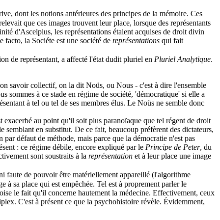
rive, dont les notions antérieures des principes de la mémoire. Ces
 relevait que ces images trouvent leur place, lorsque des représentants
vinité d'Ascelpius, les représentations étaient acquises de droit divin
e facto, la Sociéte est une société de
représentations
qui fait
 de représentant, a affecté l'état dudit pluriel en
Pluriel Analytique
.
on savoir collectif, on la dit Noüs, ou Nous - c'est à dire l'ensemble
ous sommes à ce stade en régime de société, 'démocratique' si elle a
eprésentant à tel ou tel de ses membres élus. Le Noüs ne semble donc
xacerbé au point qu'il soit plus paranoïaque que tel régent de droit
 le semblant en substitut. De ce fait, beaucoup préfèrent des dictateurs,
on par défaut de méthode, mais parce que la démocratie n'est pas
sent : ce régime débile, encore expliqué par le
Principe de Peter
, du
ctivement sont soustraits à la
représentation
et à leur place une image
i faute de pouvoir être matériellement appareillé (l'algorithme
age à sa place qui est empêchée. Tel est à proprement parler le
roise le fait qu'il concerne hautement la médecine. Effectivement, ceux
iplex. C'est à présent ce que la psychohistoire révèle. Évidemment,