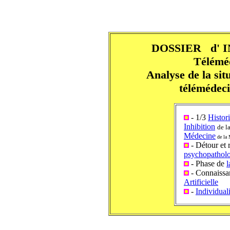
DOSSIER d' I
Télémé
Analyse de la situ
télémédec
- 1/3
Histor
Inhibition
de l
Médecine
de la 
- Détour et 
psychopathol
- Phase de
l
- Connaissan
Artificielle
-
Individual