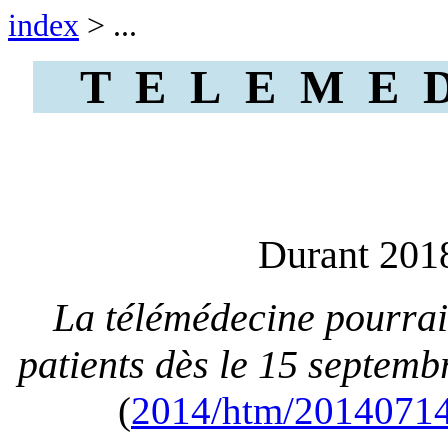
index
> ...
T E L E M E D 
Durant 2018
La télémédecine pourrait
patients dès le 15 septemb
(
2014/htm/20140714