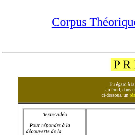
Corpus Théoriqu
P R 
Eu égard à la
au fond, dans u
ci-dessous, un
ré
Texte/vidéo
P
our répondre à la
découverte de la