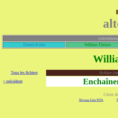
al
conventions
Daniel Kolos
William Théaux
Will
fichier-i
Tous les fichiers
Enchaîne
< précédent
Choix du 
Niveau Gris 95%